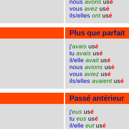
nous
avons
us
é
vous
avez
us
é
ils/elles
ont
us
é
Plus que parfait
j'
avais
us
é
tu
avais
us
é
il/elle
avait
us
é
nous
avions
us
é
vous
aviez
us
é
ils/elles
avaient
us
é
Passé antérieur
j'
eus
us
é
tu
eus
us
é
il/elle
eut
us
é