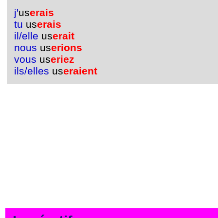
j'
us
erais
tu
us
erais
il/elle
us
erait
nous
us
erions
vous
us
eriez
ils/elles
us
eraient