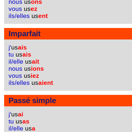
nous
us
ons
vous
us
ez
ils/elles
us
ent
Imparfait
j'
us
ais
tu
us
ais
il/elle
us
ait
nous
us
ions
vous
us
iez
ils/elles
us
aient
Passé simple
j'
us
ai
tu
us
as
il/elle
us
a