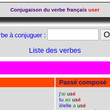
Conjugaison du verbe français
user
rbe à conjuguer :
Liste des verbes
Passé composé
j'
ai
us
é
tu
as
us
é
il/elle
a
us
é