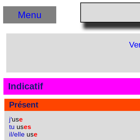
Menu
Ve
Indicatif
Présent
j'
us
e
tu
us
es
il/elle
us
e