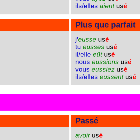
ils/elles
aient
us
é
Plus que parfait
j'
eusse
us
é
tu
eusses
us
é
il/elle
eût
us
é
nous
eussions
us
é
vous
eussiez
us
é
ils/elles
eussent
us
é
Passé
avoir
us
é