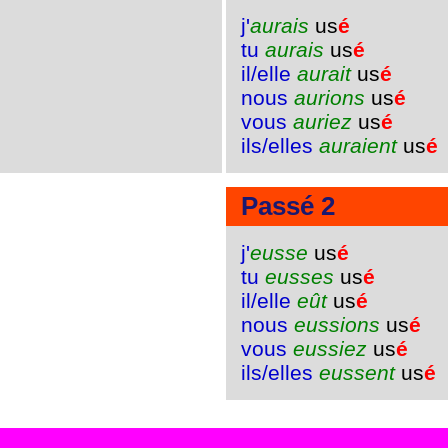
j'
aurais
us
é
tu
aurais
us
é
il/elle
aurait
us
é
nous
aurions
us
é
vous
auriez
us
é
ils/elles
auraient
us
é
Passé 2
j'
eusse
us
é
tu
eusses
us
é
il/elle
eût
us
é
nous
eussions
us
é
vous
eussiez
us
é
ils/elles
eussent
us
é