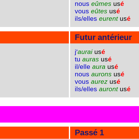
nous
eûmes
us
é
vous
eûtes
us
é
ils/elles
eurent
us
é
Futur antérieur
j'
aurai
us
é
tu
auras
us
é
il/elle
aura
us
é
nous
aurons
us
é
vous
aurez
us
é
ils/elles
auront
us
é
Passé 1