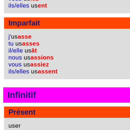
ils/elles
us
ent
Imparfait
j'
us
asse
tu
us
asses
il/elle
us
ât
nous
us
assions
vous
us
assiez
ils/elles
us
assent
Infinitif
Présent
user