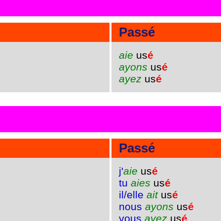
Passé
aie
us
é
ayons
us
é
ayez
us
é
Passé
j'
aie
us
é
tu
aies
us
é
il/elle
ait
us
é
nous
ayons
us
é
vous
ayez
us
é