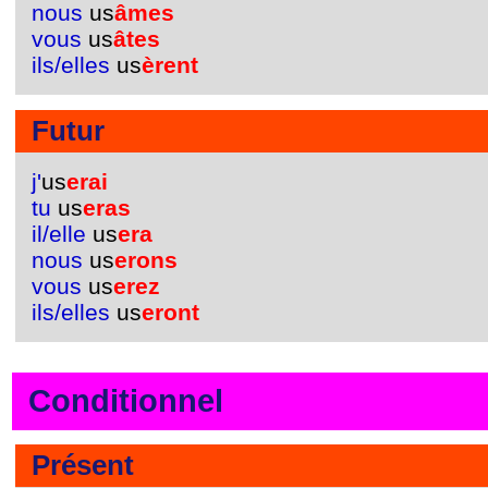
nous
us
âmes
vous
us
âtes
ils/elles
us
èrent
Futur
j'
us
erai
tu
us
eras
il/elle
us
era
nous
us
erons
vous
us
erez
ils/elles
us
eront
Conditionnel
Présent