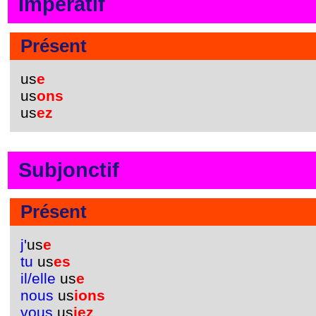
Impératif
Présent
us
e
us
ons
us
ez
Subjonctif
Présent
j'
us
e
tu
us
es
il/elle
us
e
nous
us
ions
vous
us
iez