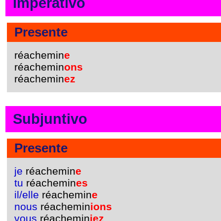
Imperativo
Presente
réachemin
e
réachemin
ons
réachemin
ez
Subjuntivo
Presente
je
réachemin
e
tu
réachemin
es
il/elle
réachemin
e
nous
réachemin
ions
vous
réachemin
iez