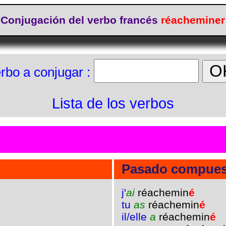
Conjugación del verbo francés
réacheminer
rbo a conjugar :
Lista de los verbos
Pasado compues
j'
ai
réachemin
é
tu
as
réachemin
é
il/elle
a
réachemin
é