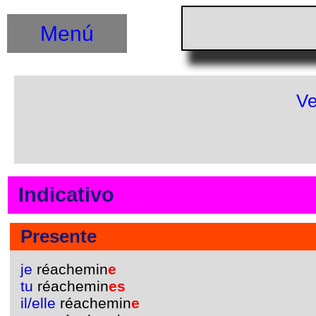
Menú
Ve
Indicativo
Presente
je
réachemin
e
tu
réachemin
es
il/elle
réachemin
e