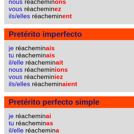
nous
réachemin
ons
vous
réachemin
ez
ils/elles
réachemin
ent
Pretérito imperfecto
je
réachemin
ais
tu
réachemin
ais
il/elle
réachemin
ait
nous
réachemin
ions
vous
réachemin
iez
ils/elles
réachemin
aient
Pretérito perfecto simple
je
réachemin
ai
tu
réachemin
as
il/elle
réachemin
a