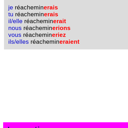
je
réachemin
erais
tu
réachemin
erais
il/elle
réachemin
erait
nous
réachemin
erions
vous
réachemin
eriez
ils/elles
réachemin
eraient