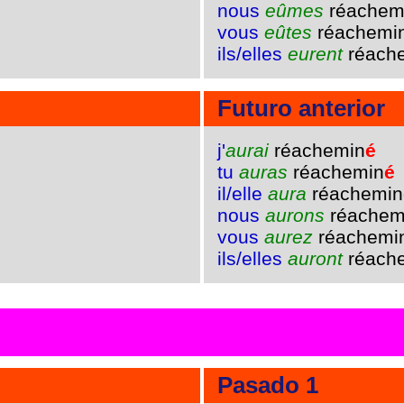
nous
eûmes
réachem
vous
eûtes
réachemi
ils/elles
eurent
réach
Futuro anterior
j'
aurai
réachemin
é
tu
auras
réachemin
é
il/elle
aura
réachemin
nous
aurons
réachem
vous
aurez
réachemi
ils/elles
auront
réach
Pasado 1