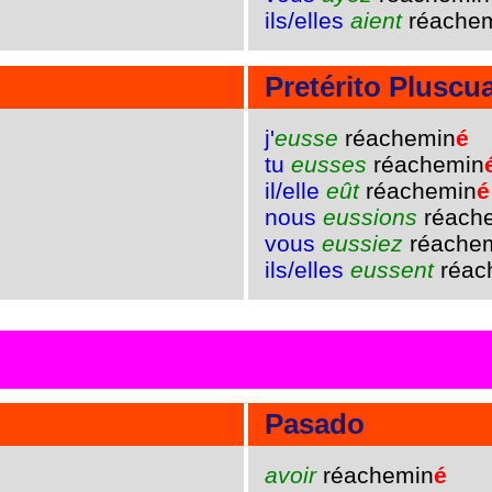
ils/elles
aient
réache
Pretérito Pluscu
j'
eusse
réachemin
é
tu
eusses
réachemin
il/elle
eût
réachemin
é
nous
eussions
réach
vous
eussiez
réache
ils/elles
eussent
réac
Pasado
avoir
réachemin
é