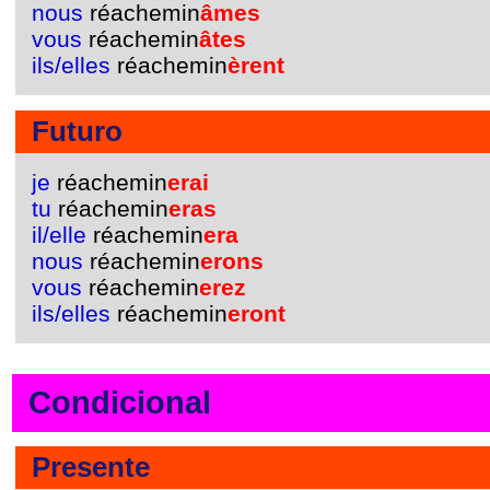
nous
réachemin
âmes
vous
réachemin
âtes
ils/elles
réachemin
èrent
Futuro
je
réachemin
erai
tu
réachemin
eras
il/elle
réachemin
era
nous
réachemin
erons
vous
réachemin
erez
ils/elles
réachemin
eront
Condicional
Presente