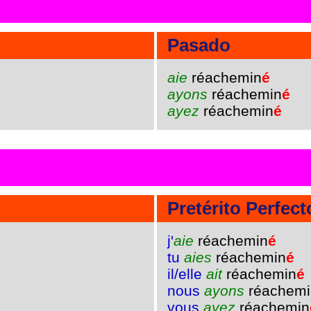
Pasado
aie
réachemin
é
ayons
réachemin
é
ayez
réachemin
é
Pretérito Perfect
j'
aie
réachemin
é
tu
aies
réachemin
é
il/elle
ait
réachemin
é
nous
ayons
réachemi
vous
ayez
réachemin