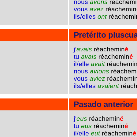
nous
avons
réachemi
vous
avez
réachemin
ils/elles
ont
réachemi
Pretérito pluscu
j'
avais
réachemin
é
tu
avais
réachemin
é
il/elle
avait
réachemi
nous
avions
réachem
vous
aviez
réachemi
ils/elles
avaient
réac
Pasado anterior
j'
eus
réachemin
é
tu
eus
réachemin
é
il/elle
eut
réachemin
é