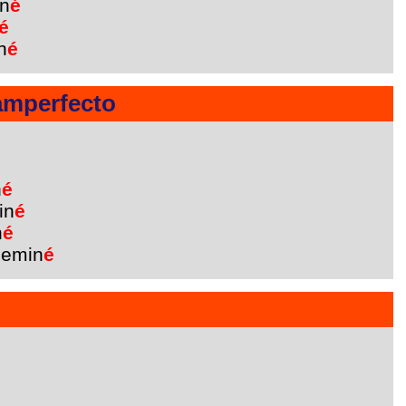
n
é
é
n
é
amperfecto
n
é
in
é
n
é
hemin
é