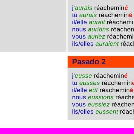
j'
aurais
réachemin
é
tu
aurais
réachemin
é
il/elle
aurait
réachemi
nous
aurions
réache
vous
auriez
réachemi
ils/elles
auraient
réac
Pasado 2
j'
eusse
réachemin
é
tu
eusses
réachemin
il/elle
eût
réachemin
é
nous
eussions
réach
vous
eussiez
réache
ils/elles
eussent
réac