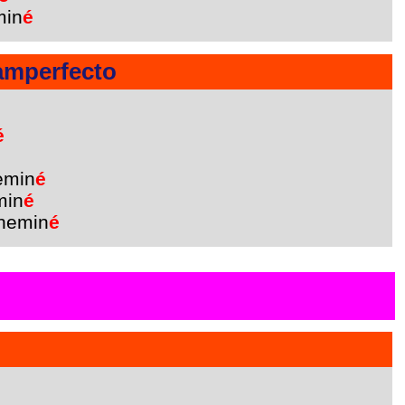
min
é
amperfecto
é
emin
é
min
é
hemin
é