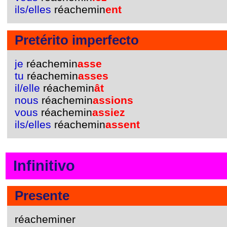
ils/elles
réachemin
ent
Pretérito imperfecto
je
réachemin
asse
tu
réachemin
asses
il/elle
réachemin
ât
nous
réachemin
assions
vous
réachemin
assiez
ils/elles
réachemin
assent
Infinitivo
Presente
réacheminer