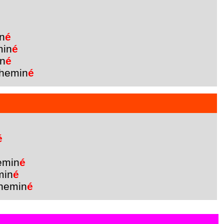
n
é
min
é
n
é
hemin
é
é
emin
é
min
é
hemin
é