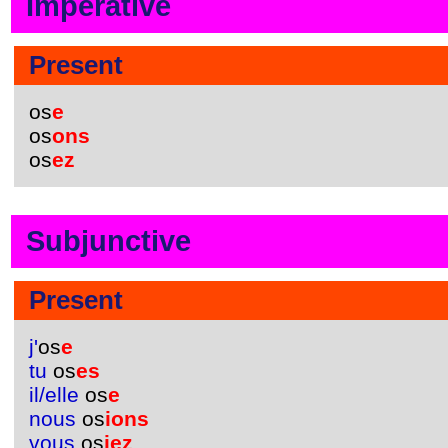
Imperative
Present
os
e
os
ons
os
ez
Subjunctive
Present
j'
os
e
tu
os
es
il/elle
os
e
nous
os
ions
vous
os
iez