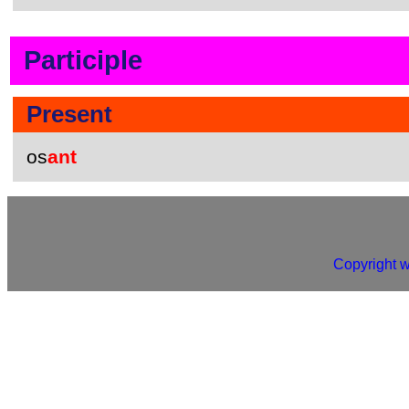
Participle
Present
os
ant
Copyright 