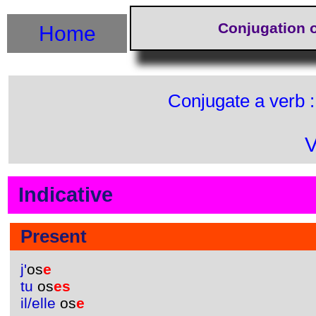
Conjugation o
Home
Conjugate a verb 
V
Indicative
Present
j'
os
e
tu
os
es
il/elle
os
e