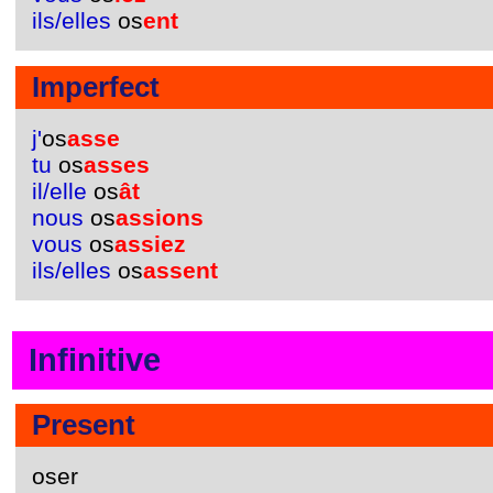
ils/elles
os
ent
Imperfect
j'
os
asse
tu
os
asses
il/elle
os
ât
nous
os
assions
vous
os
assiez
ils/elles
os
assent
Infinitive
Present
oser