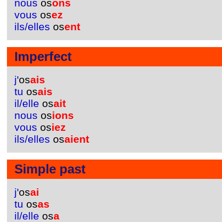
nous
os
ons
vous
os
ez
ils/elles
os
ent
Imperfect
j'
os
ais
tu
os
ais
il/elle
os
ait
nous
os
ions
vous
os
iez
ils/elles
os
aient
Simple past
j'
os
ai
tu
os
as
il/elle
os
a