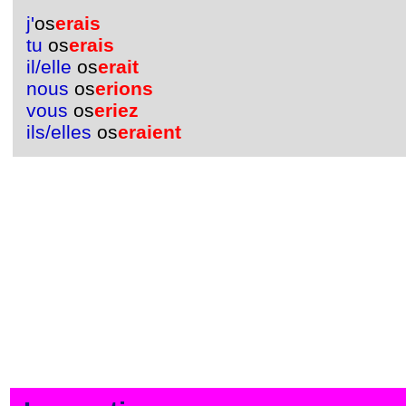
j'
os
erais
tu
os
erais
il/elle
os
erait
nous
os
erions
vous
os
eriez
ils/elles
os
eraient