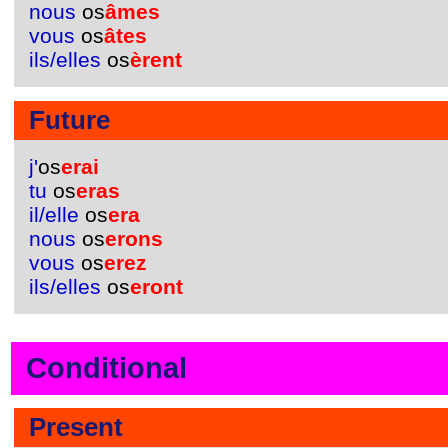
nous
os
âmes
vous
os
âtes
ils/elles
os
èrent
Future
j'
os
erai
tu
os
eras
il/elle
os
era
nous
os
erons
vous
os
erez
ils/elles
os
eront
Conditional
Present