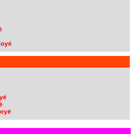
é
d
oyé
yé
é
oyé