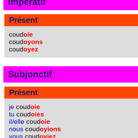
Impératif
Présent
coud
oie
coud
oyons
coud
oyez
Subjonctif
Présent
je
coud
oie
tu
coud
oies
il/elle
coud
oie
nous
coud
oyions
vous
coud
oyiez