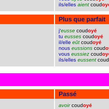
ils/elles
aient
coud
oy
Plus que parfait
j'
eusse
coud
oyé
tu
eusses
coud
oyé
il/elle
eût
coud
oyé
nous
eussions
coud
o
vous
eussiez
coud
oy
ils/elles
eussent
coud
Passé
avoir
coud
oyé