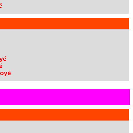
é
yé
é
oyé