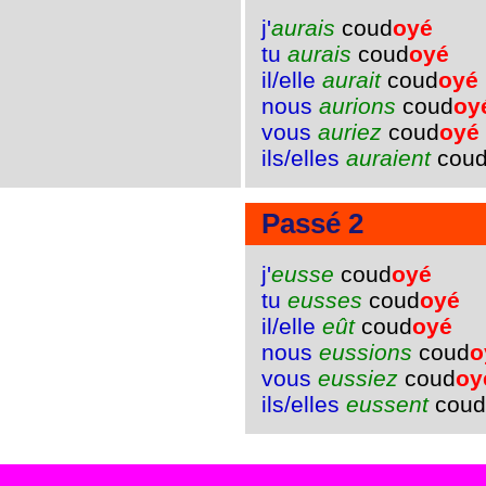
j'
aurais
coud
oyé
tu
aurais
coud
oyé
il/elle
aurait
coud
oyé
nous
aurions
coud
oy
vous
auriez
coud
oyé
ils/elles
auraient
cou
Passé 2
j'
eusse
coud
oyé
tu
eusses
coud
oyé
il/elle
eût
coud
oyé
nous
eussions
coud
o
vous
eussiez
coud
oy
ils/elles
eussent
coud