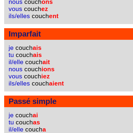
nous
couch
ons
vous
couch
ez
ils/elles
couch
ent
Imparfait
je
couch
ais
tu
couch
ais
il/elle
couch
ait
nous
couch
ions
vous
couch
iez
ils/elles
couch
aient
Passé simple
je
couch
ai
tu
couch
as
il/elle
couch
a