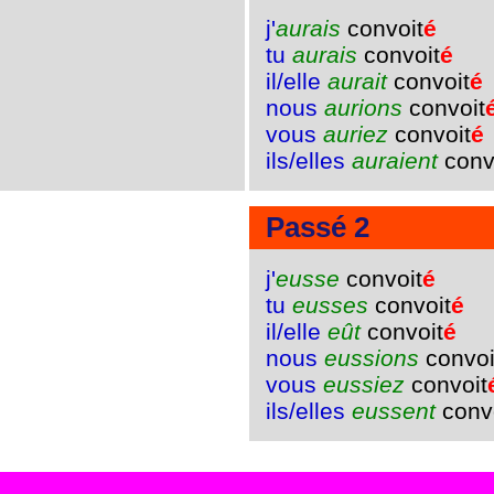
j'
aurais
convoit
é
tu
aurais
convoit
é
il/elle
aurait
convoit
é
nous
aurions
convoit
vous
auriez
convoit
é
ils/elles
auraient
conv
Passé 2
j'
eusse
convoit
é
tu
eusses
convoit
é
il/elle
eût
convoit
é
nous
eussions
convoi
vous
eussiez
convoit
ils/elles
eussent
conv