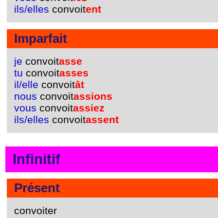
ils/elles
convoit
ent
Imparfait
je
convoit
asse
tu
convoit
asses
il/elle
convoit
ât
nous
convoit
assions
vous
convoit
assiez
ils/elles
convoit
assent
Infinitif
Présent
convoiter