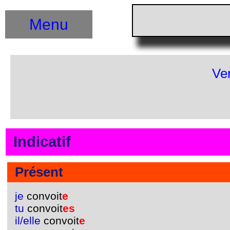
Menu
Ve
Indicatif
Présent
je
convoit
e
tu
convoit
es
il/elle
convoit
e