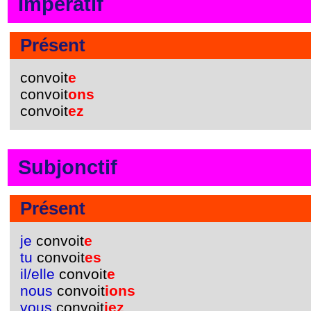
Impératif
Présent
convoit
e
convoit
ons
convoit
ez
Subjonctif
Présent
je
convoit
e
tu
convoit
es
il/elle
convoit
e
nous
convoit
ions
vous
convoit
iez