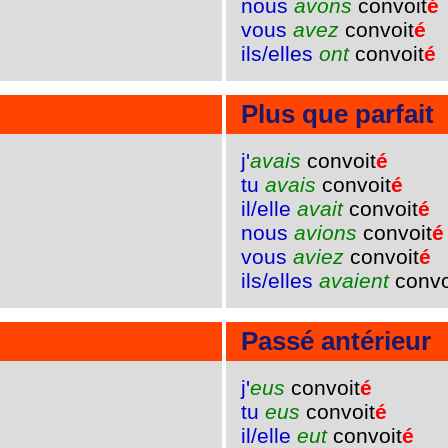
nous
avons
convoit
é
vous
avez
convoit
é
ils/elles
ont
convoit
é
Plus que parfait
j'
avais
convoit
é
tu
avais
convoit
é
il/elle
avait
convoit
é
nous
avions
convoit
é
vous
aviez
convoit
é
ils/elles
avaient
convo
Passé antérieur
j'
eus
convoit
é
tu
eus
convoit
é
il/elle
eut
convoit
é