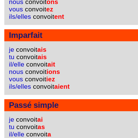
nous
convoit
ons
vous
convoit
ez
ils/elles
convoit
ent
Imparfait
je
convoit
ais
tu
convoit
ais
il/elle
convoit
ait
nous
convoit
ions
vous
convoit
iez
ils/elles
convoit
aient
Passé simple
je
convoit
ai
tu
convoit
as
il/elle
convoit
a