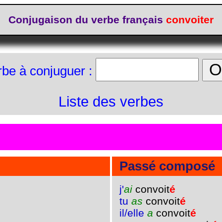
Conjugaison du verbe français
convoiter
rbe à conjuguer :
Liste des verbes
Passé composé
j'
ai
convoit
é
tu
as
convoit
é
il/elle
a
convoit
é