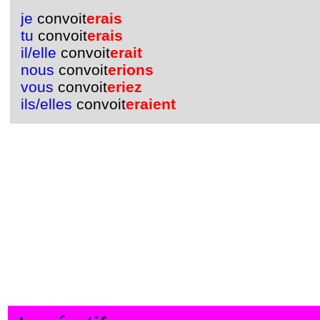
je
convoit
erais
tu
convoit
erais
il/elle
convoit
erait
nous
convoit
erions
vous
convoit
eriez
ils/elles
convoit
eraient