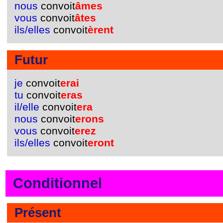
nous
convoit
âmes
vous
convoit
âtes
ils/elles
convoit
èrent
Futur
je
convoit
erai
tu
convoit
eras
il/elle
convoit
era
nous
convoit
erons
vous
convoit
erez
ils/elles
convoit
eront
Conditionnel
Présent