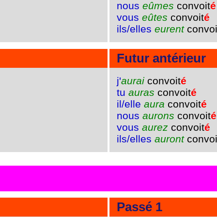
nous
eûmes
convoit
é
vous
eûtes
convoit
é
ils/elles
eurent
convoi
Futur antérieur
j'
aurai
convoit
é
tu
auras
convoit
é
il/elle
aura
convoit
é
nous
aurons
convoit
é
vous
aurez
convoit
é
ils/elles
auront
convoi
Passé 1