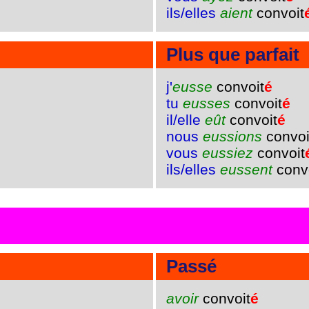
ils/elles
aient
convoit
Plus que parfait
j'
eusse
convoit
é
tu
eusses
convoit
é
il/elle
eût
convoit
é
nous
eussions
convoi
vous
eussiez
convoit
ils/elles
eussent
conv
Passé
avoir
convoit
é