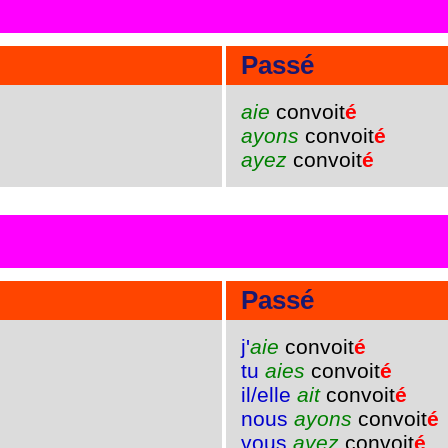
Passé
aie
convoit
é
ayons
convoit
é
ayez
convoit
é
Passé
j'
aie
convoit
é
tu
aies
convoit
é
il/elle
ait
convoit
é
nous
ayons
convoit
é
vous
ayez
convoit
é