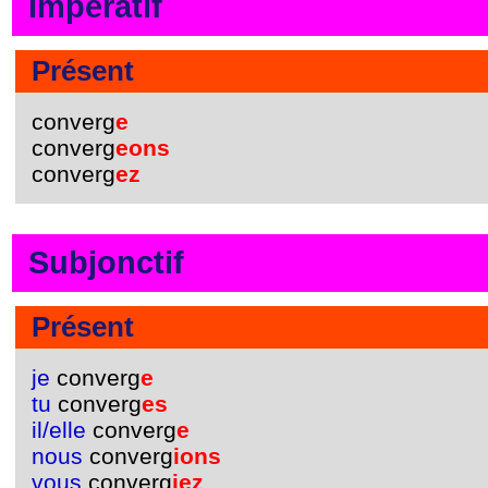
Impératif
Présent
converg
e
converg
eons
converg
ez
Subjonctif
Présent
je
converg
e
tu
converg
es
il/elle
converg
e
nous
converg
ions
vous
converg
iez