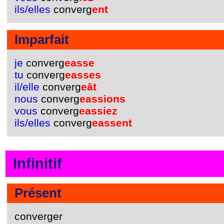
ils/elles
converg
ent
Imparfait
je
converg
easse
tu
converg
easses
il/elle
converg
eât
nous
converg
eassions
vous
converg
eassiez
ils/elles
converg
eassent
Infinitif
Présent
converger