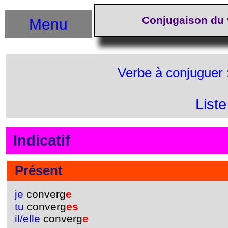
Conjugaison du 
Menu
Verbe à conjuguer 
List
Indicatif
Présent
je
converg
e
tu
converg
es
il/elle
converg
e