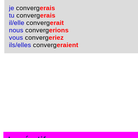
je
converg
erais
tu
converg
erais
il/elle
converg
erait
nous
converg
erions
vous
converg
eriez
ils/elles
converg
eraient