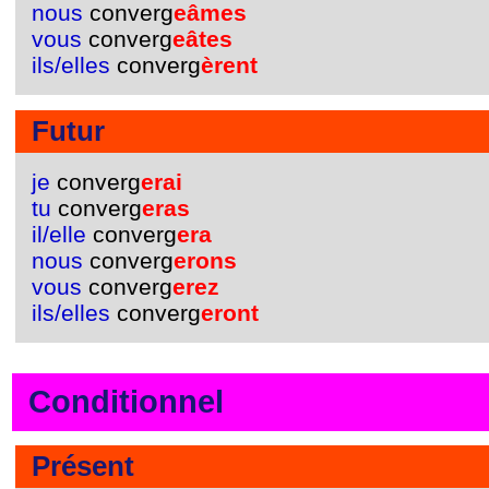
nous
converg
eâmes
vous
converg
eâtes
ils/elles
converg
èrent
Futur
je
converg
erai
tu
converg
eras
il/elle
converg
era
nous
converg
erons
vous
converg
erez
ils/elles
converg
eront
Conditionnel
Présent