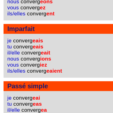
nous
converg
eons
vous
converg
ez
ils/elles
converg
ent
Imparfait
je
converg
eais
tu
converg
eais
il/elle
converg
eait
nous
converg
ions
vous
converg
iez
ils/elles
converg
eaient
Passé simple
je
converg
eai
tu
converg
eas
il/elle
converg
ea