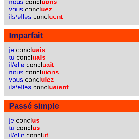
nous
concl
uons
vous
concl
uez
ils/elles
concl
uent
Imparfait
je
concl
uais
tu
concl
uais
il/elle
concl
uait
nous
concl
uions
vous
concl
uiez
ils/elles
concl
uaient
Passé simple
je
concl
us
tu
concl
us
il/elle
concl
ut