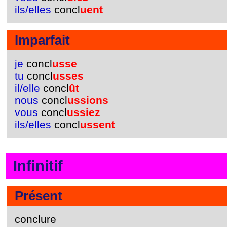
ils/elles
concl
uent
Imparfait
je
concl
usse
tu
concl
usses
il/elle
concl
ût
nous
concl
ussions
vous
concl
ussiez
ils/elles
concl
ussent
Infinitif
Présent
conclure