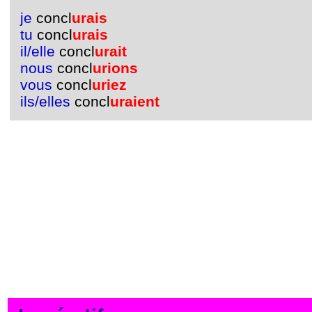
je
concl
urais
tu
concl
urais
il/elle
concl
urait
nous
concl
urions
vous
concl
uriez
ils/elles
concl
uraient