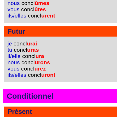
nous
concl
ûmes
vous
concl
ûtes
ils/elles
concl
urent
Futur
je
concl
urai
tu
concl
uras
il/elle
concl
ura
nous
concl
urons
vous
concl
urez
ils/elles
concl
uront
Conditionnel
Présent