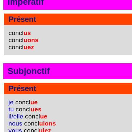
Impératif
Présent
concl
us
concl
uons
concl
uez
Subjonctif
Présent
je
concl
ue
tu
concl
ues
il/elle
concl
ue
nous
concl
uions
vous
concl
uiez