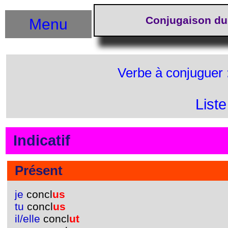
Conjugaison du
Menu
Verbe à conjuguer 
List
Indicatif
Présent
je
concl
us
tu
concl
us
il/elle
concl
ut