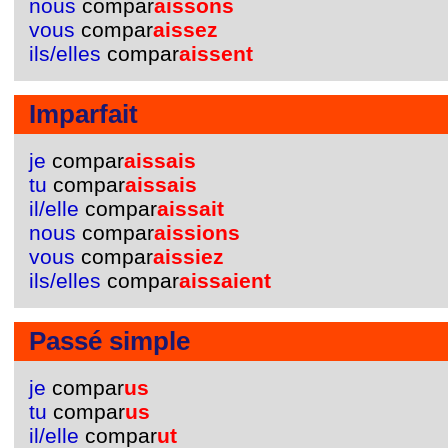
nous
compar
aissons
vous
compar
aissez
ils/elles
compar
aissent
Imparfait
je
compar
aissais
tu
compar
aissais
il/elle
compar
aissait
nous
compar
aissions
vous
compar
aissiez
ils/elles
compar
aissaient
Passé simple
je
compar
us
tu
compar
us
il/elle
compar
ut