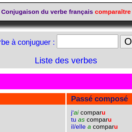
Conjugaison du verbe français
comparaître
rbe à conjuguer :
Liste des verbes
Passé composé
j'
ai
compar
u
tu
as
compar
u
il/elle
a
compar
u