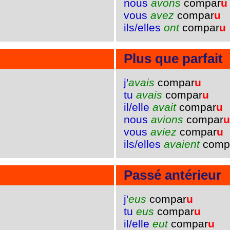
nous
avons
compar
u
vous
avez
compar
u
ils/elles
ont
compar
u
Plus que parfait
j'
avais
compar
u
tu
avais
compar
u
il/elle
avait
compar
u
nous
avions
compar
u
vous
aviez
compar
u
ils/elles
avaient
comp
Passé antérieur
j'
eus
compar
u
tu
eus
compar
u
il/elle
eut
compar
u