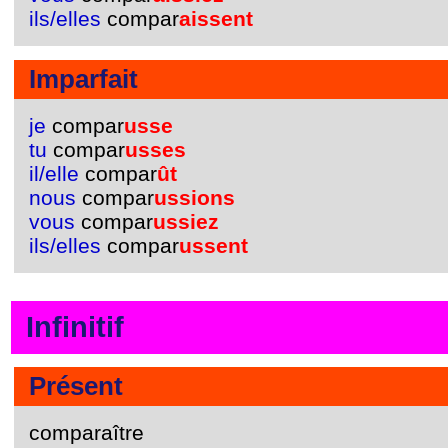
ils/elles
compar
aissent
Imparfait
je
compar
usse
tu
compar
usses
il/elle
compar
ût
nous
compar
ussions
vous
compar
ussiez
ils/elles
compar
ussent
Infinitif
Présent
comparaître