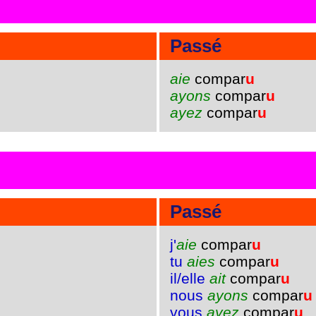
Passé
aie
compar
u
ayons
compar
u
ayez
compar
u
Passé
j'
aie
compar
u
tu
aies
compar
u
il/elle
ait
compar
u
nous
ayons
compar
u
vous
ayez
compar
u