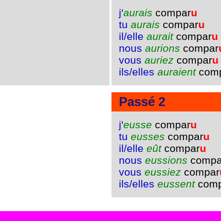
j'
aurais
compar
u
tu
aurais
compar
u
il/elle
aurait
compar
u
nous
aurions
compar
vous
auriez
compar
u
ils/elles
auraient
com
Passé 2
j'
eusse
compar
u
tu
eusses
compar
u
il/elle
eût
compar
u
nous
eussions
compa
vous
eussiez
compar
ils/elles
eussent
comp