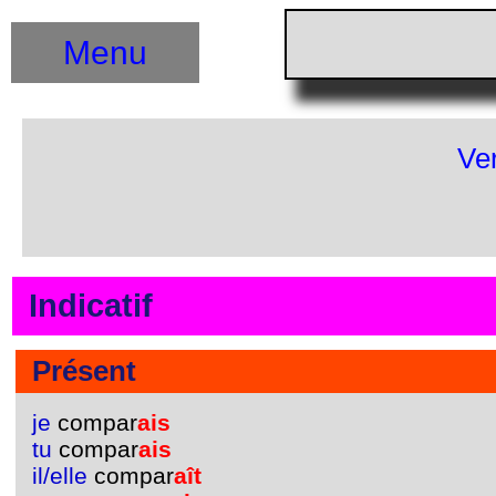
Menu
Ve
Indicatif
Présent
je
compar
ais
tu
compar
ais
il/elle
compar
aît