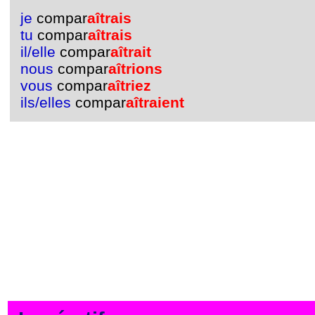
je
compar
aîtrais
tu
compar
aîtrais
il/elle
compar
aîtrait
nous
compar
aîtrions
vous
compar
aîtriez
ils/elles
compar
aîtraient