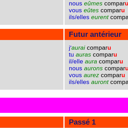
nous
eûmes
compar
vous
eûtes
compar
u
ils/elles
eurent
compa
Futur antérieur
j'
aurai
compar
u
tu
auras
compar
u
il/elle
aura
compar
u
nous
aurons
compar
vous
aurez
compar
u
ils/elles
auront
compa
Passé 1