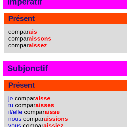
Impératif
Présent
compar
ais
compar
aissons
compar
aissez
Subjonctif
Présent
je
compar
aisse
tu
compar
aisses
il/elle
compar
aisse
nous
compar
aissions
vous
compar
aissiez