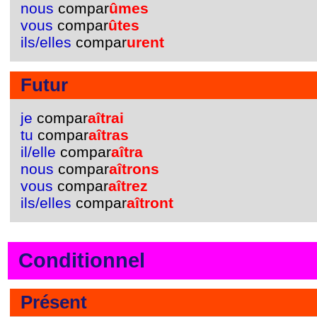
nous
compar
ûmes
vous
compar
ûtes
ils/elles
compar
urent
Futur
je
compar
aîtrai
tu
compar
aîtras
il/elle
compar
aîtra
nous
compar
aîtrons
vous
compar
aîtrez
ils/elles
compar
aîtront
Conditionnel
Présent