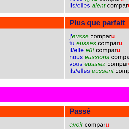
ils/elles
aient
compar
Plus que parfait
j'
eusse
compar
u
tu
eusses
compar
u
il/elle
eût
compar
u
nous
eussions
compa
vous
eussiez
compar
ils/elles
eussent
comp
Passé
avoir
compar
u