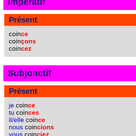
Impératif
Présent
coin
ce
coin
çons
coin
cez
Subjonctif
Présent
je
coin
ce
tu
coin
ces
il/elle
coin
ce
nous
coin
cions
vous
coin
ciez