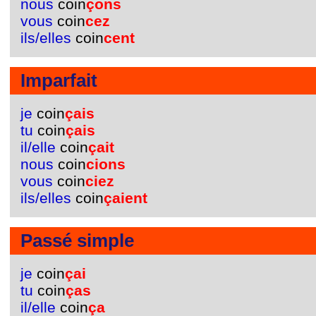
nous
coin
çons
vous
coin
cez
ils/elles
coin
cent
Imparfait
je
coin
çais
tu
coin
çais
il/elle
coin
çait
nous
coin
cions
vous
coin
ciez
ils/elles
coin
çaient
Passé simple
je
coin
çai
tu
coin
ças
il/elle
coin
ça