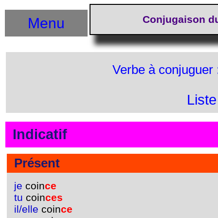
Conjugaison du
Menu
Verbe à conjuguer 
List
Indicatif
Présent
je
coin
ce
tu
coin
ces
il/elle
coin
ce