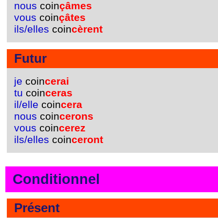
nous
coin
çâmes
vous
coin
çâtes
ils/elles
coin
cèrent
Futur
je
coin
cerai
tu
coin
ceras
il/elle
coin
cera
nous
coin
cerons
vous
coin
cerez
ils/elles
coin
ceront
Conditionnel
Présent