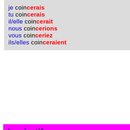
je
coin
cerais
tu
coin
cerais
il/elle
coin
cerait
nous
coin
cerions
vous
coin
ceriez
ils/elles
coin
ceraient