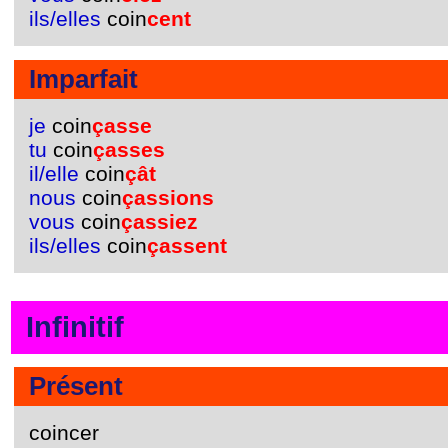
ils/elles
coin
cent
Imparfait
je
coin
çasse
tu
coin
çasses
il/elle
coin
çât
nous
coin
çassions
vous
coin
çassiez
ils/elles
coin
çassent
Infinitif
Présent
coincer