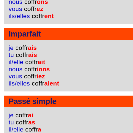
nous
coffr
ons
vous
coffr
ez
ils/elles
coffr
ent
Imparfait
je
coffr
ais
tu
coffr
ais
il/elle
coffr
ait
nous
coffr
ions
vous
coffr
iez
ils/elles
coffr
aient
Passé simple
je
coffr
ai
tu
coffr
as
il/elle
coffr
a