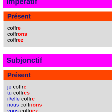
Impératif
Présent
coffr
e
coffr
ons
coffr
ez
Subjonctif
Présent
je
coffr
e
tu
coffr
es
il/elle
coffr
e
nous
coffr
ions
vous
coffr
iez