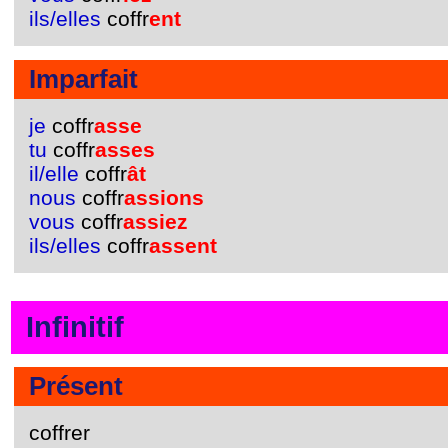
ils/elles
coffr
ent
Imparfait
je
coffr
asse
tu
coffr
asses
il/elle
coffr
ât
nous
coffr
assions
vous
coffr
assiez
ils/elles
coffr
assent
Infinitif
Présent
coffrer