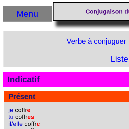
Conjugaison d
Menu
Verbe à conjuguer 
List
Indicatif
Présent
je
coffr
e
tu
coffr
es
il/elle
coffr
e