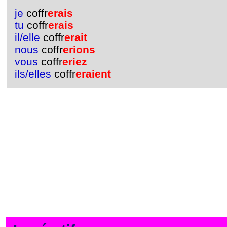
je
coffr
erais
tu
coffr
erais
il/elle
coffr
erait
nous
coffr
erions
vous
coffr
eriez
ils/elles
coffr
eraient