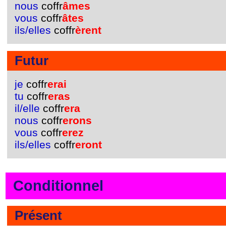
nous
coffr
âmes
vous
coffr
âtes
ils/elles
coffr
èrent
Futur
je
coffr
erai
tu
coffr
eras
il/elle
coffr
era
nous
coffr
erons
vous
coffr
erez
ils/elles
coffr
eront
Conditionnel
Présent