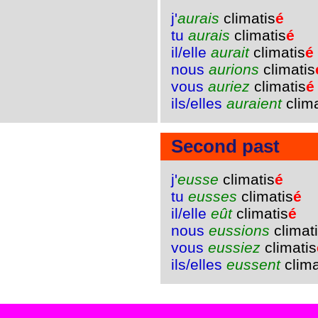
j'
aurais
climatis
é
tu
aurais
climatis
é
il/elle
aurait
climatis
é
nous
aurions
climatis
vous
auriez
climatis
é
ils/elles
auraient
clima
Second past
j'
eusse
climatis
é
tu
eusses
climatis
é
il/elle
eût
climatis
é
nous
eussions
climat
vous
eussiez
climatis
ils/elles
eussent
clima