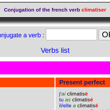
Conjugation of the french verb
climatiser
njugate a verb :
Verbs list
Present perfect
j'
ai
climatis
é
tu
as
climatis
é
il/elle
a
climatis
é