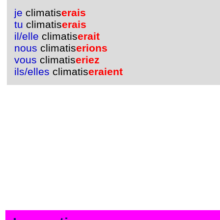
je
climatis
erais
tu
climatis
erais
il/elle
climatis
erait
nous
climatis
erions
vous
climatis
eriez
ils/elles
climatis
eraient