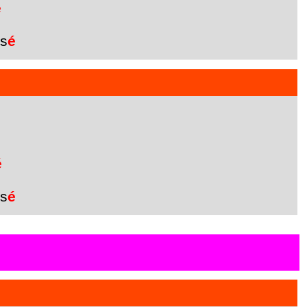
é
is
é
é
is
é