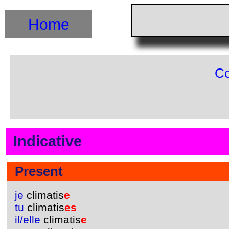
Home
Co
Indicative
Present
je
climatis
e
tu
climatis
es
il/elle
climatis
e