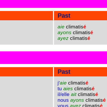
Past
aie
climatis
é
ayons
climatis
é
ayez
climatis
é
Past
j'
aie
climatis
é
tu
aies
climatis
é
il/elle
ait
climatis
é
nous
ayons
climatis
é
vous
ayez
climatis
é