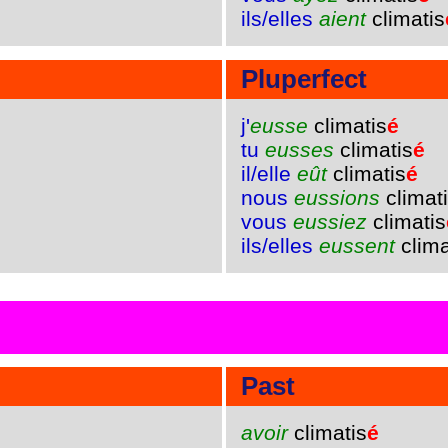
ils/elles
aient
climatis
Pluperfect
j'
eusse
climatis
é
tu
eusses
climatis
é
il/elle
eût
climatis
é
nous
eussions
climat
vous
eussiez
climatis
ils/elles
eussent
clima
Past
avoir
climatis
é