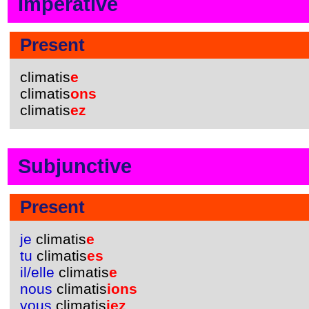
Imperative
Present
climatis
e
climatis
ons
climatis
ez
Subjunctive
Present
je
climatis
e
tu
climatis
es
il/elle
climatis
e
nous
climatis
ions
vous
climatis
iez