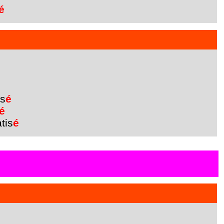
é
is
é
é
tis
é