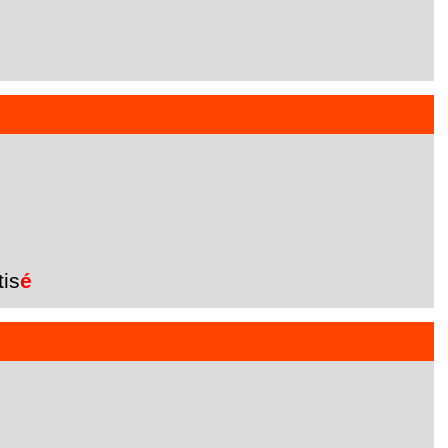
tis
é