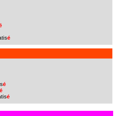
é
tis
é
is
é
é
tis
é