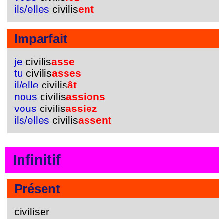
ils/elles
civilis
ent
Imparfait
je
civilis
asse
tu
civilis
asses
il/elle
civilis
ât
nous
civilis
assions
vous
civilis
assiez
ils/elles
civilis
assent
Infinitif
Présent
civiliser