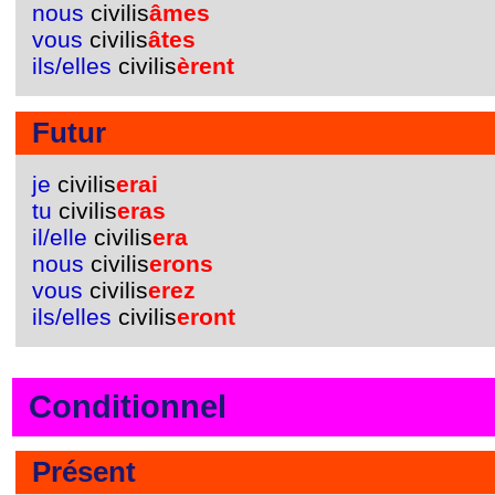
nous
civilis
âmes
vous
civilis
âtes
ils/elles
civilis
èrent
Futur
je
civilis
erai
tu
civilis
eras
il/elle
civilis
era
nous
civilis
erons
vous
civilis
erez
ils/elles
civilis
eront
Conditionnel
Présent