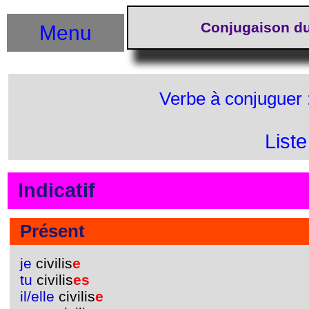
Conjugaison du
Menu
Verbe à conjuguer 
List
Indicatif
Présent
je
civilis
e
tu
civilis
es
il/elle
civilis
e