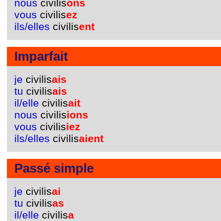
nous
civilis
ons
vous
civilis
ez
ils/elles
civilis
ent
Imparfait
je
civilis
ais
tu
civilis
ais
il/elle
civilis
ait
nous
civilis
ions
vous
civilis
iez
ils/elles
civilis
aient
Passé simple
je
civilis
ai
tu
civilis
as
il/elle
civilis
a