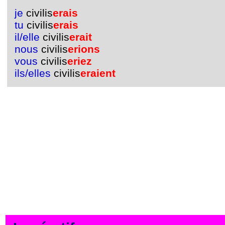
je
civilis
erais
tu
civilis
erais
il/elle
civilis
erait
nous
civilis
erions
vous
civilis
eriez
ils/elles
civilis
eraient