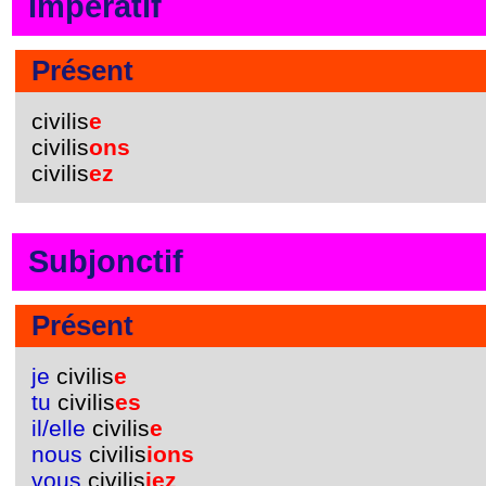
Impératif
Présent
civilis
e
civilis
ons
civilis
ez
Subjonctif
Présent
je
civilis
e
tu
civilis
es
il/elle
civilis
e
nous
civilis
ions
vous
civilis
iez