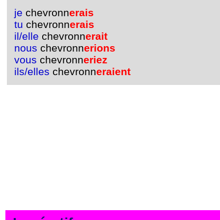
je
chevronn
erais
tu
chevronn
erais
il/elle
chevronn
erait
nous
chevronn
erions
vous
chevronn
eriez
ils/elles
chevronn
eraient