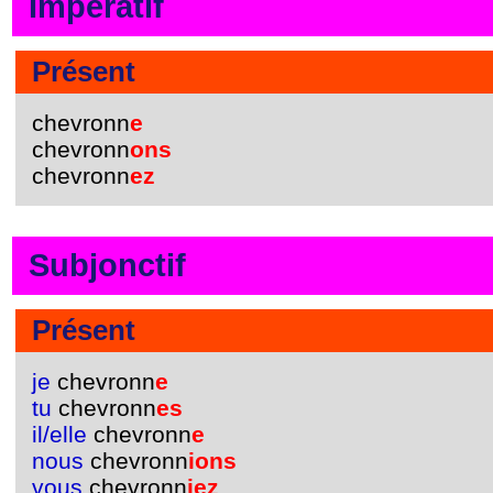
Impératif
Présent
chevronn
e
chevronn
ons
chevronn
ez
Subjonctif
Présent
je
chevronn
e
tu
chevronn
es
il/elle
chevronn
e
nous
chevronn
ions
vous
chevronn
iez