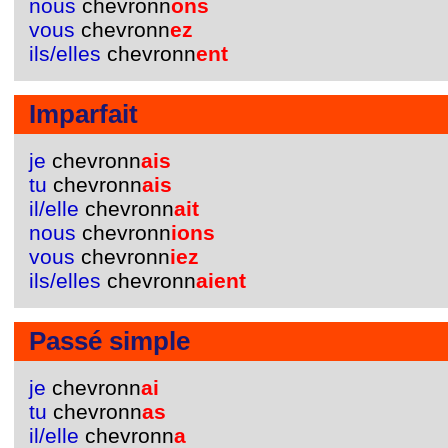
nous
chevronn
ons
vous
chevronn
ez
ils/elles
chevronn
ent
Imparfait
je
chevronn
ais
tu
chevronn
ais
il/elle
chevronn
ait
nous
chevronn
ions
vous
chevronn
iez
ils/elles
chevronn
aient
Passé simple
je
chevronn
ai
tu
chevronn
as
il/elle
chevronn
a