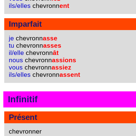
ils/elles
chevronn
ent
Imparfait
je
chevronn
asse
tu
chevronn
asses
il/elle
chevronn
ât
nous
chevronn
assions
vous
chevronn
assiez
ils/elles
chevronn
assent
Infinitif
Présent
chevronner