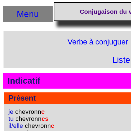
Conjugaison du 
Menu
Verbe à conjuguer 
List
Indicatif
Présent
je
chevronn
e
tu
chevronn
es
il/elle
chevronn
e