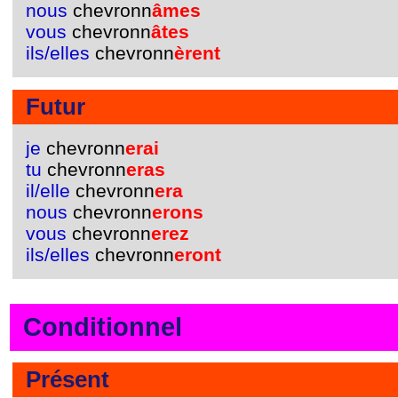
nous
chevronn
âmes
vous
chevronn
âtes
ils/elles
chevronn
èrent
Futur
je
chevronn
erai
tu
chevronn
eras
il/elle
chevronn
era
nous
chevronn
erons
vous
chevronn
erez
ils/elles
chevronn
eront
Conditionnel
Présent