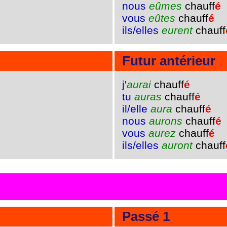
nous
eûmes
chauff
é
vous
eûtes
chauff
é
ils/elles
eurent
chauff
Futur antérieur
j'
aurai
chauff
é
tu
auras
chauff
é
il/elle
aura
chauff
é
nous
aurons
chauff
é
vous
aurez
chauff
é
ils/elles
auront
chauff
Passé 1