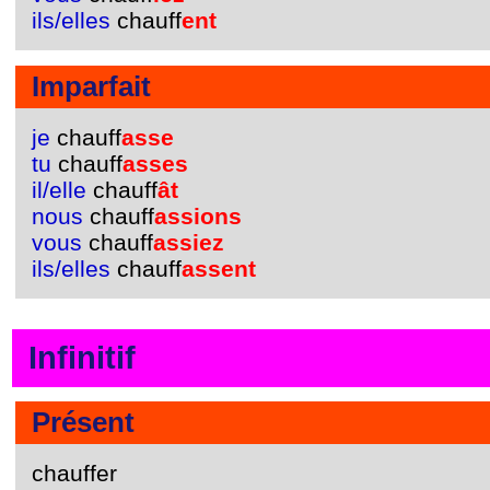
ils/elles
chauff
ent
Imparfait
je
chauff
asse
tu
chauff
asses
il/elle
chauff
ât
nous
chauff
assions
vous
chauff
assiez
ils/elles
chauff
assent
Infinitif
Présent
chauffer