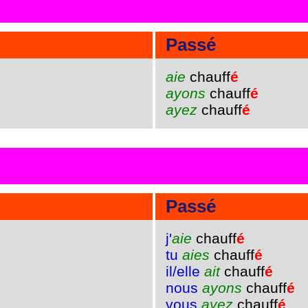
Passé
aie
chauff
é
ayons
chauff
é
ayez
chauff
é
Passé
j'
aie
chauff
é
tu
aies
chauff
é
il/elle
ait
chauff
é
nous
ayons
chauff
é
vous
ayez
chauff
é