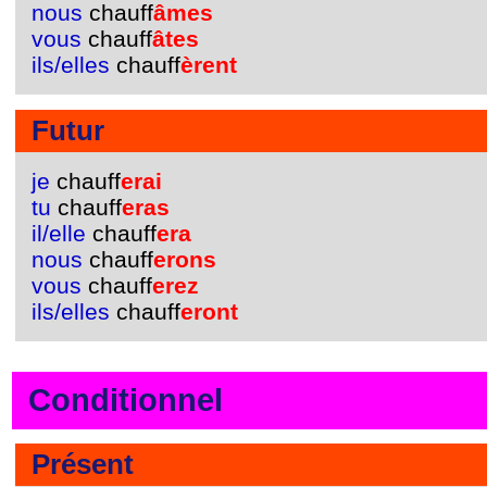
nous
chauff
âmes
vous
chauff
âtes
ils/elles
chauff
èrent
Futur
je
chauff
erai
tu
chauff
eras
il/elle
chauff
era
nous
chauff
erons
vous
chauff
erez
ils/elles
chauff
eront
Conditionnel
Présent