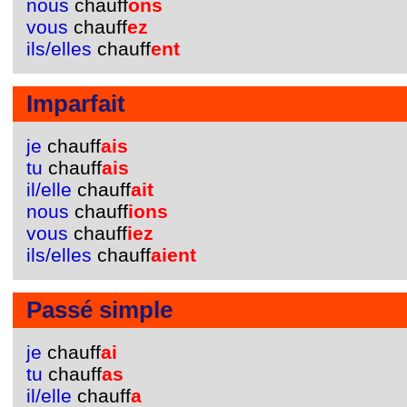
nous
chauff
ons
vous
chauff
ez
ils/elles
chauff
ent
Imparfait
je
chauff
ais
tu
chauff
ais
il/elle
chauff
ait
nous
chauff
ions
vous
chauff
iez
ils/elles
chauff
aient
Passé simple
je
chauff
ai
tu
chauff
as
il/elle
chauff
a