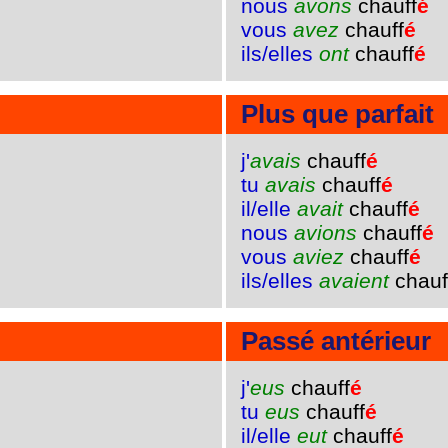
nous
avons
chauff
é
vous
avez
chauff
é
ils/elles
ont
chauff
é
Plus que parfait
j'
avais
chauff
é
tu
avais
chauff
é
il/elle
avait
chauff
é
nous
avions
chauff
é
vous
aviez
chauff
é
ils/elles
avaient
chauf
Passé antérieur
j'
eus
chauff
é
tu
eus
chauff
é
il/elle
eut
chauff
é