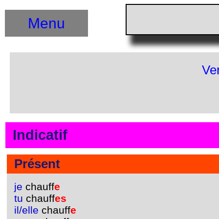
Menu
Ve
Indicatif
Présent
je
chauff
e
tu
chauff
es
il/elle
chauff
e