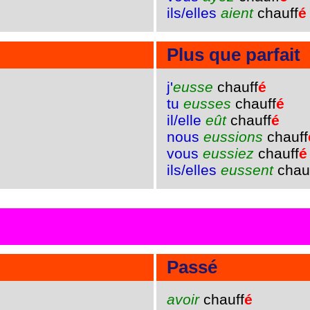
ils/elles
aient
chauff
é
Plus que parfait
j'
eusse
chauff
é
tu
eusses
chauff
é
il/elle
eût
chauff
é
nous
eussions
chauff
vous
eussiez
chauff
é
ils/elles
eussent
chau
Passé
avoir
chauff
é