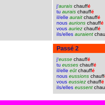
j'
aurais
chauff
é
tu
aurais
chauff
é
il/elle
aurait
chauff
é
nous
aurions
chauff
é
vous
auriez
chauff
é
ils/elles
auraient
chau
Passé 2
j'
eusse
chauff
é
tu
eusses
chauff
é
il/elle
eût
chauff
é
nous
eussions
chauff
vous
eussiez
chauff
é
ils/elles
eussent
chau