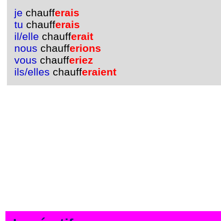
je
chauff
erais
tu
chauff
erais
il/elle
chauff
erait
nous
chauff
erions
vous
chauff
eriez
ils/elles
chauff
eraient