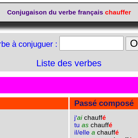
Conjugaison du verbe français
chauffer
rbe à conjuguer :
Liste des verbes
Passé composé
j'
ai
chauff
é
tu
as
chauff
é
il/elle
a
chauff
é