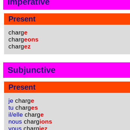
Imperative
Present
charg
e
charg
eons
charg
ez
Subjunctive
Present
je
charg
e
tu
charg
es
il/elle
charg
e
nous
charg
ions
vous
charg
iez