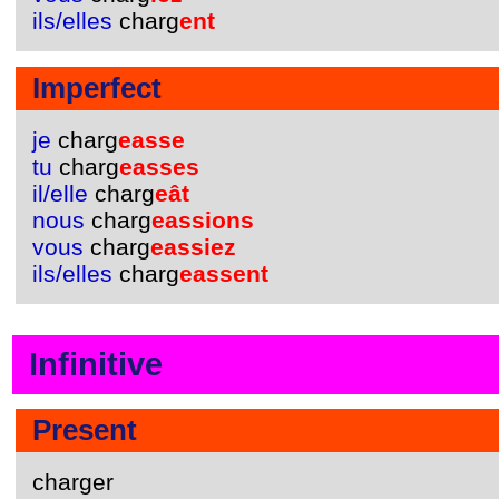
ils/elles
charg
ent
Imperfect
je
charg
easse
tu
charg
easses
il/elle
charg
eât
nous
charg
eassions
vous
charg
eassiez
ils/elles
charg
eassent
Infinitive
Present
charger