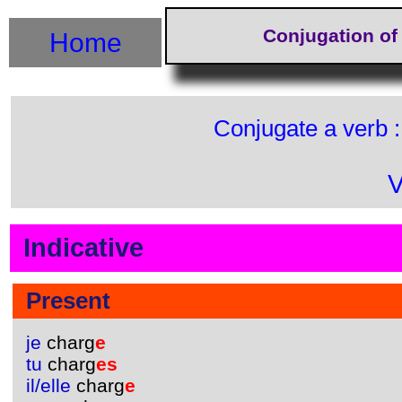
Conjugation of
Home
Conjugate a verb 
V
Indicative
Present
je
charg
e
tu
charg
es
il/elle
charg
e