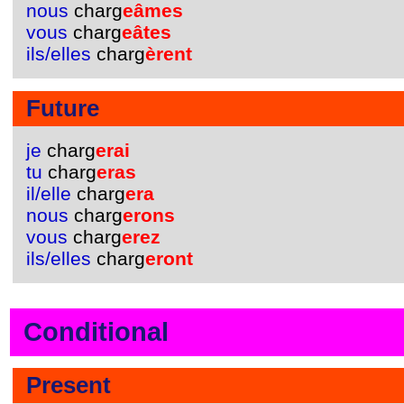
nous
charg
eâmes
vous
charg
eâtes
ils/elles
charg
èrent
Future
je
charg
erai
tu
charg
eras
il/elle
charg
era
nous
charg
erons
vous
charg
erez
ils/elles
charg
eront
Conditional
Present