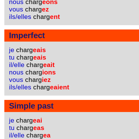
nous
charg
eons
vous
charg
ez
ils/elles
charg
ent
Imperfect
je
charg
eais
tu
charg
eais
il/elle
charg
eait
nous
charg
ions
vous
charg
iez
ils/elles
charg
eaient
Simple past
je
charg
eai
tu
charg
eas
il/elle
charg
ea