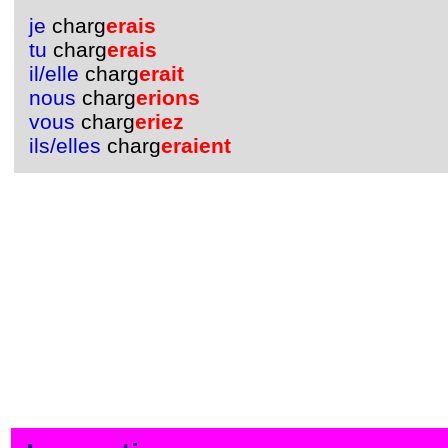
je
charg
erais
tu
charg
erais
il/elle
charg
erait
nous
charg
erions
vous
charg
eriez
ils/elles
charg
eraient