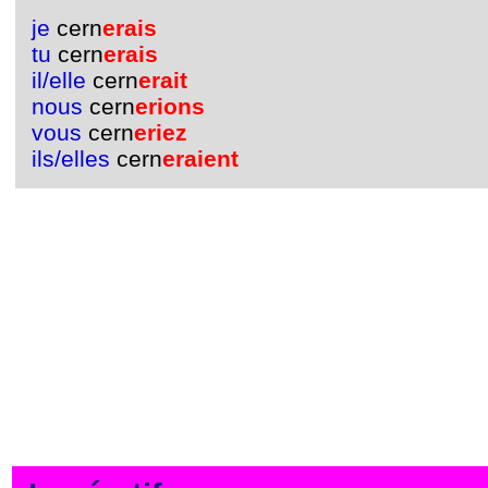
je
cern
erais
tu
cern
erais
il/elle
cern
erait
nous
cern
erions
vous
cern
eriez
ils/elles
cern
eraient