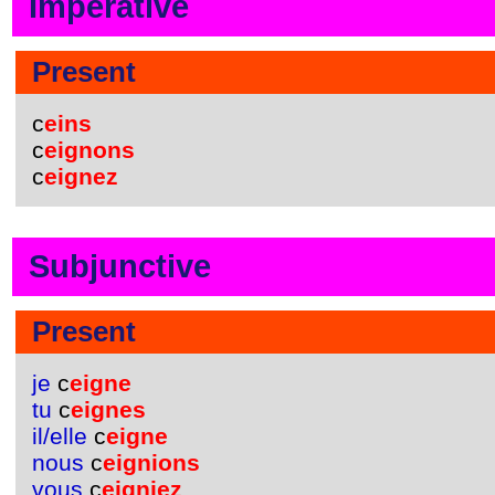
Imperative
Present
c
eins
c
eignons
c
eignez
Subjunctive
Present
je
c
eigne
tu
c
eignes
il/elle
c
eigne
nous
c
eignions
vous
c
eigniez