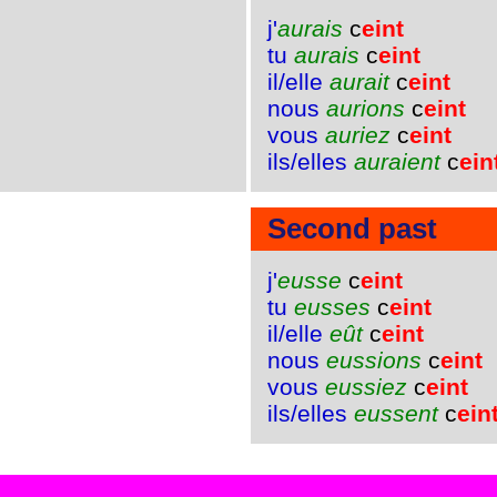
j'
aurais
c
eint
tu
aurais
c
eint
il/elle
aurait
c
eint
nous
aurions
c
eint
vous
auriez
c
eint
ils/elles
auraient
c
ein
Second past
j'
eusse
c
eint
tu
eusses
c
eint
il/elle
eût
c
eint
nous
eussions
c
eint
vous
eussiez
c
eint
ils/elles
eussent
c
ein