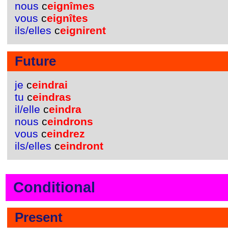
nous
c
eignîmes
vous
c
eignîtes
ils/elles
c
eignirent
Future
je
c
eindrai
tu
c
eindras
il/elle
c
eindra
nous
c
eindrons
vous
c
eindrez
ils/elles
c
eindront
Conditional
Present