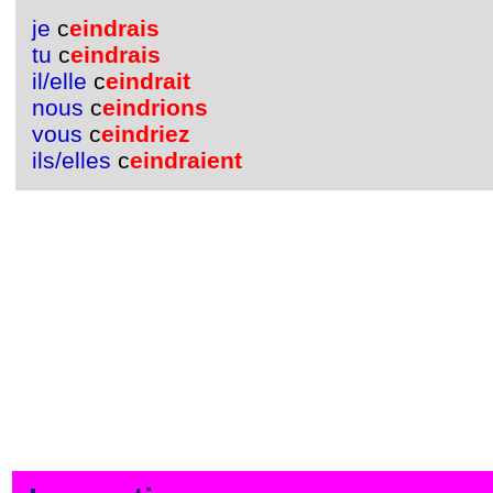
je
c
eindrais
tu
c
eindrais
il/elle
c
eindrait
nous
c
eindrions
vous
c
eindriez
ils/elles
c
eindraient