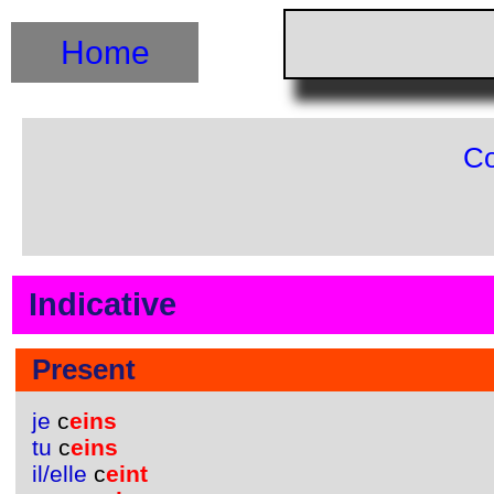
Home
Co
Indicative
Present
je
c
eins
tu
c
eins
il/elle
c
eint