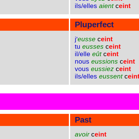
ils/elles
aient
c
eint
Pluperfect
j'
eusse
c
eint
tu
eusses
c
eint
il/elle
eût
c
eint
nous
eussions
c
eint
vous
eussiez
c
eint
ils/elles
eussent
c
ein
Past
avoir
c
eint