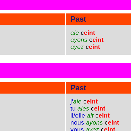
Past
aie
c
eint
ayons
c
eint
ayez
c
eint
Past
j'
aie
c
eint
tu
aies
c
eint
il/elle
ait
c
eint
nous
ayons
c
eint
vous
ayez
c
eint