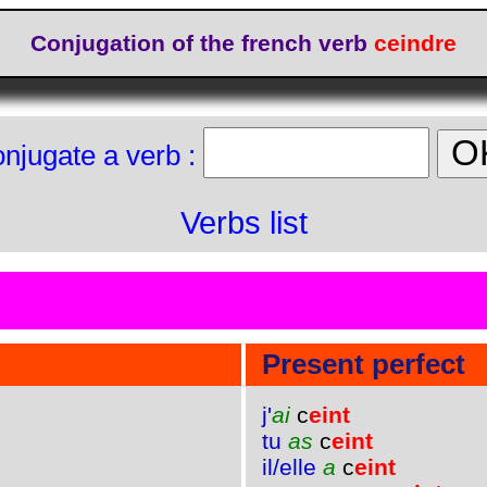
Conjugation of the french verb
ceindre
njugate a verb :
Verbs list
Present perfect
j'
ai
c
eint
tu
as
c
eint
il/elle
a
c
eint