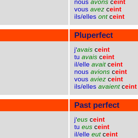
nous
avons
c
eint
vous
avez
c
eint
ils/elles
ont
c
eint
Pluperfect
j'
avais
c
eint
tu
avais
c
eint
il/elle
avait
c
eint
nous
avions
c
eint
vous
aviez
c
eint
ils/elles
avaient
c
eint
Past perfect
j'
eus
c
eint
tu
eus
c
eint
il/elle
eut
c
eint