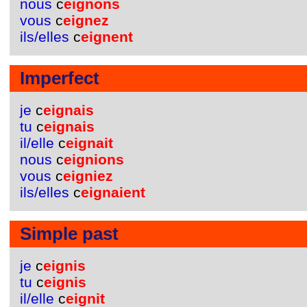
nous
c
eignons
vous
c
eignez
ils/elles
c
eignent
Imperfect
je
c
eignais
tu
c
eignais
il/elle
c
eignait
nous
c
eignions
vous
c
eigniez
ils/elles
c
eignaient
Simple past
je
c
eignis
tu
c
eignis
il/elle
c
eignit