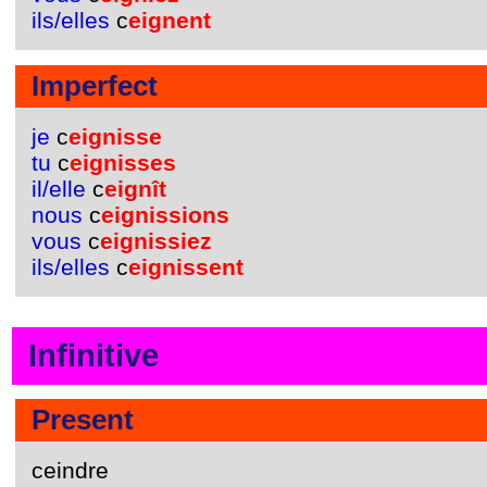
ils/elles
c
eignent
Imperfect
je
c
eignisse
tu
c
eignisses
il/elle
c
eignît
nous
c
eignissions
vous
c
eignissiez
ils/elles
c
eignissent
Infinitive
Present
ceindre