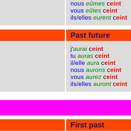
nous
eûmes
c
eint
vous
eûtes
c
eint
ils/elles
eurent
c
eint
Past future
j'
aurai
c
eint
tu
auras
c
eint
il/elle
aura
c
eint
nous
aurons
c
eint
vous
aurez
c
eint
ils/elles
auront
c
eint
First past