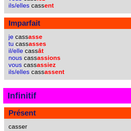
ils/elles
cass
ent
Imparfait
je
cass
asse
tu
cass
asses
il/elle
cass
ât
nous
cass
assions
vous
cass
assiez
ils/elles
cass
assent
Infinitif
Présent
casser