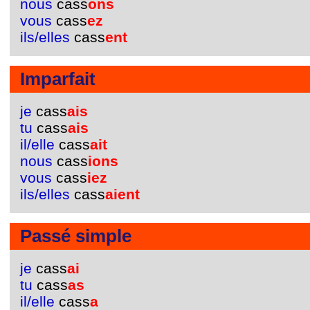
nous
cass
ons
vous
cass
ez
ils/elles
cass
ent
Imparfait
je
cass
ais
tu
cass
ais
il/elle
cass
ait
nous
cass
ions
vous
cass
iez
ils/elles
cass
aient
Passé simple
je
cass
ai
tu
cass
as
il/elle
cass
a