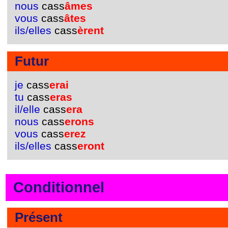
nous
cass
âmes
vous
cass
âtes
ils/elles
cass
èrent
Futur
je
cass
erai
tu
cass
eras
il/elle
cass
era
nous
cass
erons
vous
cass
erez
ils/elles
cass
eront
Conditionnel
Présent