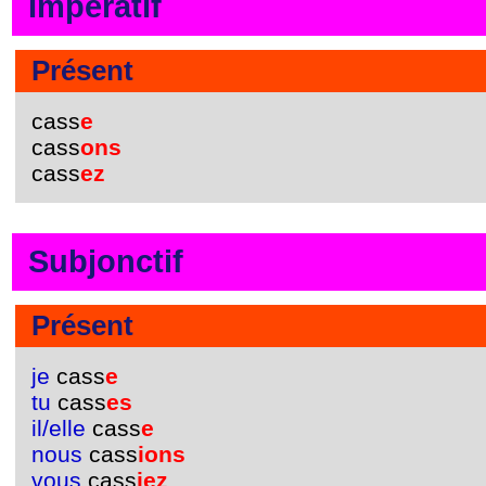
Impératif
Présent
cass
e
cass
ons
cass
ez
Subjonctif
Présent
je
cass
e
tu
cass
es
il/elle
cass
e
nous
cass
ions
vous
cass
iez