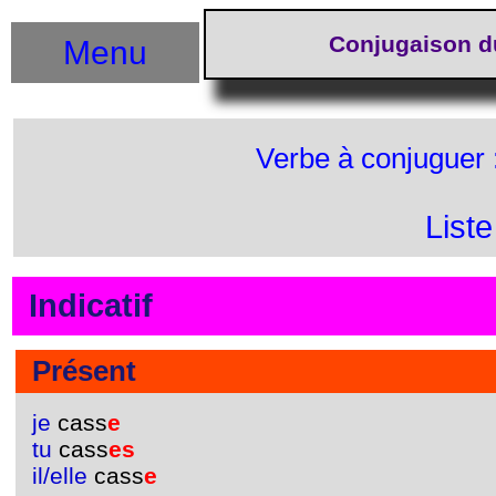
Conjugaison d
Menu
Verbe à conjuguer 
List
Indicatif
Présent
je
cass
e
tu
cass
es
il/elle
cass
e