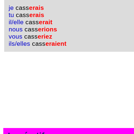
je
cass
erais
tu
cass
erais
il/elle
cass
erait
nous
cass
erions
vous
cass
eriez
ils/elles
cass
eraient