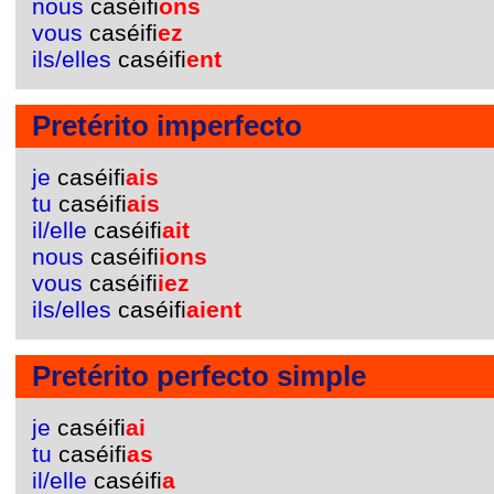
nous
caséifi
ons
vous
caséifi
ez
ils/elles
caséifi
ent
Pretérito imperfecto
je
caséifi
ais
tu
caséifi
ais
il/elle
caséifi
ait
nous
caséifi
ions
vous
caséifi
iez
ils/elles
caséifi
aient
Pretérito perfecto simple
je
caséifi
ai
tu
caséifi
as
il/elle
caséifi
a