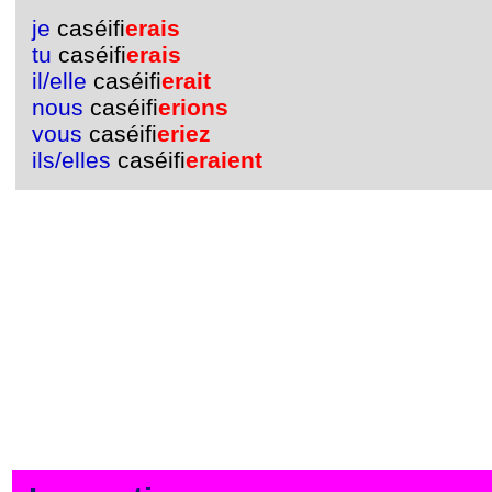
je
caséifi
erais
tu
caséifi
erais
il/elle
caséifi
erait
nous
caséifi
erions
vous
caséifi
eriez
ils/elles
caséifi
eraient