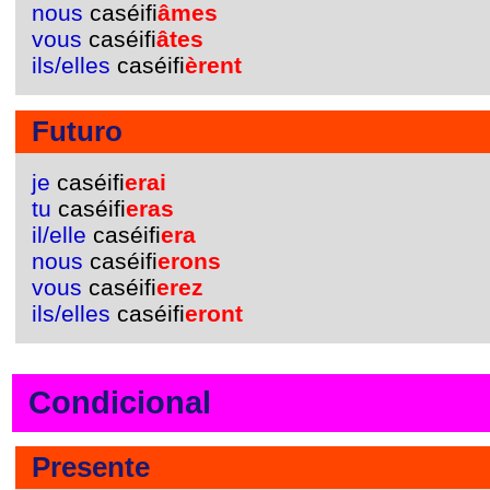
nous
caséifi
âmes
vous
caséifi
âtes
ils/elles
caséifi
èrent
Futuro
je
caséifi
erai
tu
caséifi
eras
il/elle
caséifi
era
nous
caséifi
erons
vous
caséifi
erez
ils/elles
caséifi
eront
Condicional
Presente