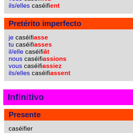
ils/elles
caséifi
ent
Pretérito imperfecto
je
caséifi
asse
tu
caséifi
asses
il/elle
caséifi
ât
nous
caséifi
assions
vous
caséifi
assiez
ils/elles
caséifi
assent
Infinitivo
Presente
caséifier