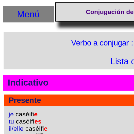
Conjugación de
Menú
Verbo a conjugar 
Lista 
Indicativo
Presente
je
caséifi
e
tu
caséifi
es
il/elle
caséifi
e