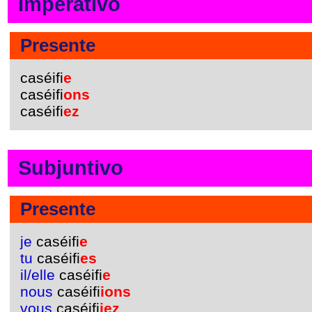
Imperativo
Presente
caséifi
e
caséifi
ons
caséifi
ez
Subjuntivo
Presente
je
caséifi
e
tu
caséifi
es
il/elle
caséifi
e
nous
caséifi
ions
vous
caséifi
iez