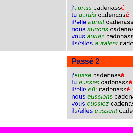
j'
aurais
cadenass
é
tu
aurais
cadenass
é
il/elle
aurait
cadenas
nous
aurions
cadena
vous
auriez
cadenas
ils/elles
auraient
cade
Passé 2
j'
eusse
cadenass
é
tu
eusses
cadenass
é
il/elle
eût
cadenass
é
nous
eussions
caden
vous
eussiez
cadena
ils/elles
eussent
cade