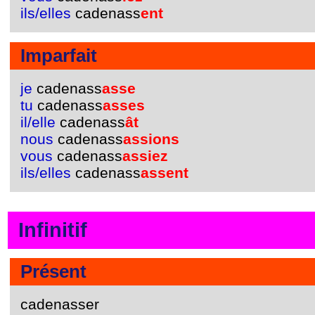
ils/elles
cadenass
ent
Imparfait
je
cadenass
asse
tu
cadenass
asses
il/elle
cadenass
ât
nous
cadenass
assions
vous
cadenass
assiez
ils/elles
cadenass
assent
Infinitif
Présent
cadenasser