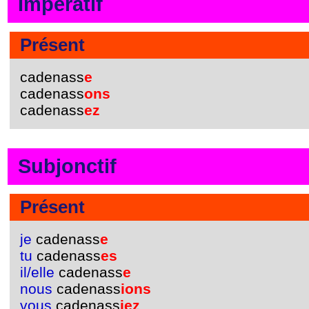
Impératif
Présent
cadenass
e
cadenass
ons
cadenass
ez
Subjonctif
Présent
je
cadenass
e
tu
cadenass
es
il/elle
cadenass
e
nous
cadenass
ions
vous
cadenass
iez