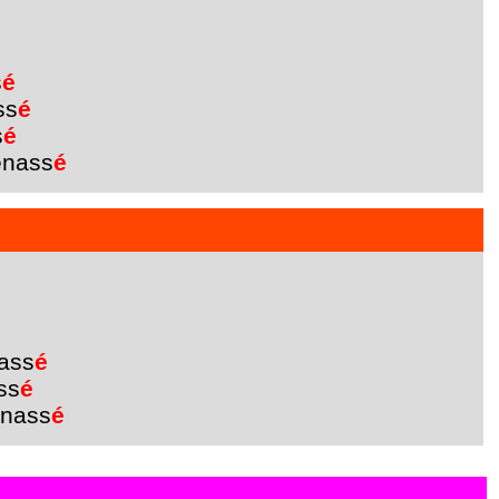
s
é
ss
é
s
é
nass
é
ass
é
ss
é
nass
é