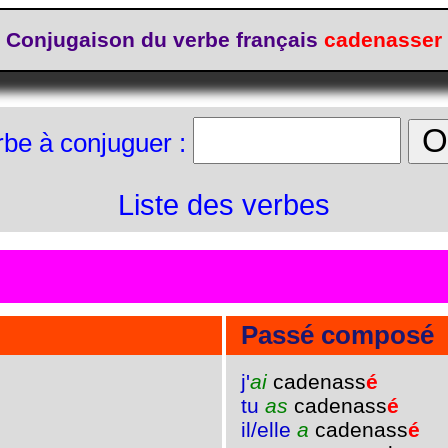
Conjugaison du verbe français
cadenasser
rbe à conjuguer :
Liste des verbes
Passé composé
j'
ai
cadenass
é
tu
as
cadenass
é
il/elle
a
cadenass
é