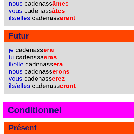
nous
cadenass
âmes
vous
cadenass
âtes
ils/elles
cadenass
èrent
Futur
je
cadenass
erai
tu
cadenass
eras
il/elle
cadenass
era
nous
cadenass
erons
vous
cadenass
erez
ils/elles
cadenass
eront
Conditionnel
Présent