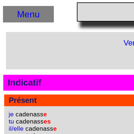
Menu
Ve
Indicatif
Présent
je
cadenass
e
tu
cadenass
es
il/elle
cadenass
e