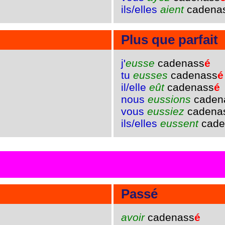
ils/elles
aient
cadena
Plus que parfait
j'
eusse
cadenass
é
tu
eusses
cadenass
é
il/elle
eût
cadenass
é
nous
eussions
caden
vous
eussiez
cadena
ils/elles
eussent
cade
Passé
avoir
cadenass
é