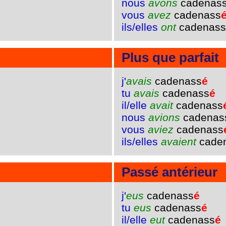
nous
avons
cadenas
vous
avez
cadenass
ils/elles
ont
cadenass
Plus que parfait
j'
avais
cadenass
é
tu
avais
cadenass
é
il/elle
avait
cadenass
nous
avions
cadenas
vous
aviez
cadenass
ils/elles
avaient
cade
Passé antérieur
j'
eus
cadenass
é
tu
eus
cadenass
é
il/elle
eut
cadenass
é