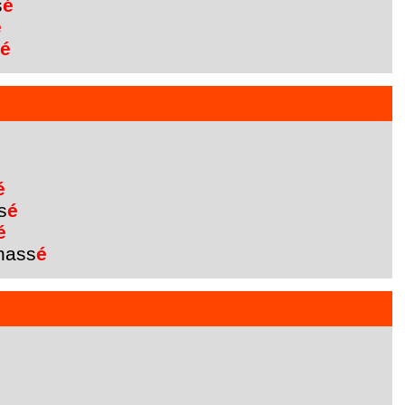
s
é
é
é
é
s
é
é
nass
é