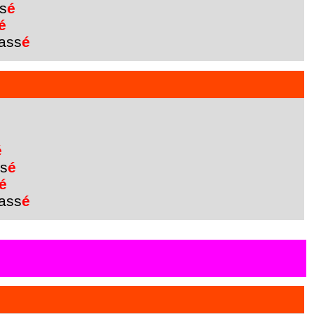
s
é
é
ass
é
é
s
é
é
ass
é