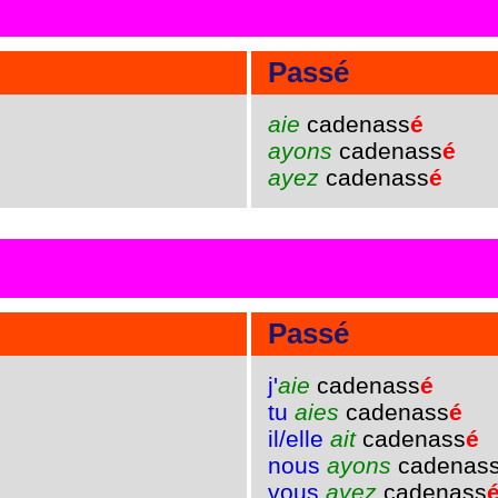
Passé
aie
cadenass
é
ayons
cadenass
é
ayez
cadenass
é
Passé
j'
aie
cadenass
é
tu
aies
cadenass
é
il/elle
ait
cadenass
é
nous
ayons
cadenas
vous
ayez
cadenass