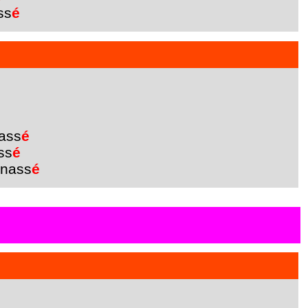
ss
é
ass
é
ss
é
nass
é