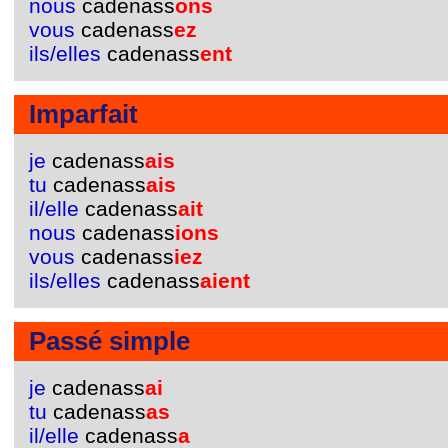
nous
cadenass
ons
vous
cadenass
ez
ils/elles
cadenass
ent
Imparfait
je
cadenass
ais
tu
cadenass
ais
il/elle
cadenass
ait
nous
cadenass
ions
vous
cadenass
iez
ils/elles
cadenass
aient
Passé simple
je
cadenass
ai
tu
cadenass
as
il/elle
cadenass
a