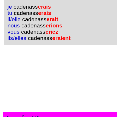
je
cadenass
erais
tu
cadenass
erais
il/elle
cadenass
erait
nous
cadenass
erions
vous
cadenass
eriez
ils/elles
cadenass
eraient