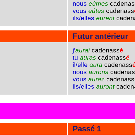
nous
eûmes
cadenas
vous
eûtes
cadenass
ils/elles
eurent
caden
Futur antérieur
j'
aurai
cadenass
é
tu
auras
cadenass
é
il/elle
aura
cadenass
nous
aurons
cadenas
vous
aurez
cadenass
ils/elles
auront
caden
Passé 1