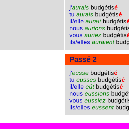
j'
aurais
budgétis
é
tu
aurais
budgétis
é
il/elle
aurait
budgétis
nous
aurions
budgéti
vous
auriez
budgétis
ils/elles
auraient
budg
Passé 2
j'
eusse
budgétis
é
tu
eusses
budgétis
é
il/elle
eût
budgétis
é
nous
eussions
budgét
vous
eussiez
budgéti
ils/elles
eussent
budg