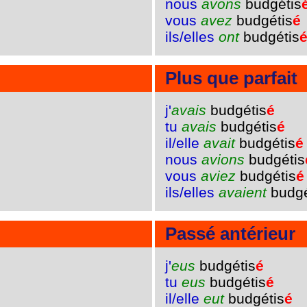
nous
avons
budgétis
vous
avez
budgétis
é
ils/elles
ont
budgétis
Plus que parfait
j'
avais
budgétis
é
tu
avais
budgétis
é
il/elle
avait
budgétis
é
nous
avions
budgétis
vous
aviez
budgétis
é
ils/elles
avaient
budgé
Passé antérieur
j'
eus
budgétis
é
tu
eus
budgétis
é
il/elle
eut
budgétis
é