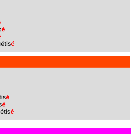
é
s
é
é
étis
é
is
é
s
é
étis
é