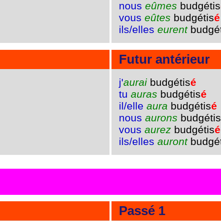
nous
eûmes
budgétis
vous
eûtes
budgétis
é
ils/elles
eurent
budgét
Futur antérieur
j'
aurai
budgétis
é
tu
auras
budgétis
é
il/elle
aura
budgétis
é
nous
aurons
budgétis
vous
aurez
budgétis
é
ils/elles
auront
budgét
Passé 1