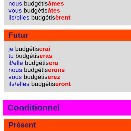
nous
budgétis
âmes
vous
budgétis
âtes
ils/elles
budgétis
èrent
Futur
je
budgétis
erai
tu
budgétis
eras
il/elle
budgétis
era
nous
budgétis
erons
vous
budgétis
erez
ils/elles
budgétis
eront
Conditionnel
Présent