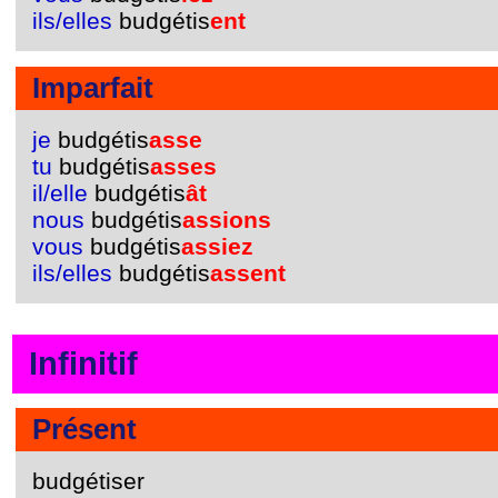
ils/elles
budgétis
ent
Imparfait
je
budgétis
asse
tu
budgétis
asses
il/elle
budgétis
ât
nous
budgétis
assions
vous
budgétis
assiez
ils/elles
budgétis
assent
Infinitif
Présent
budgétiser