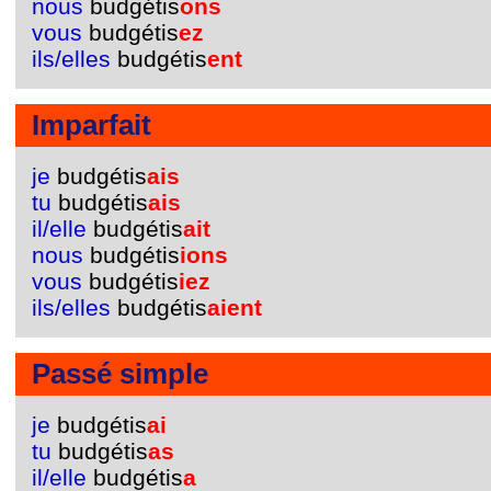
nous
budgétis
ons
vous
budgétis
ez
ils/elles
budgétis
ent
Imparfait
je
budgétis
ais
tu
budgétis
ais
il/elle
budgétis
ait
nous
budgétis
ions
vous
budgétis
iez
ils/elles
budgétis
aient
Passé simple
je
budgétis
ai
tu
budgétis
as
il/elle
budgétis
a