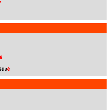
é
é
é
tis
é