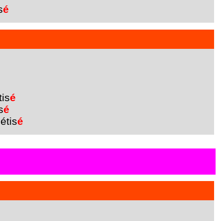
s
é
is
é
s
é
étis
é