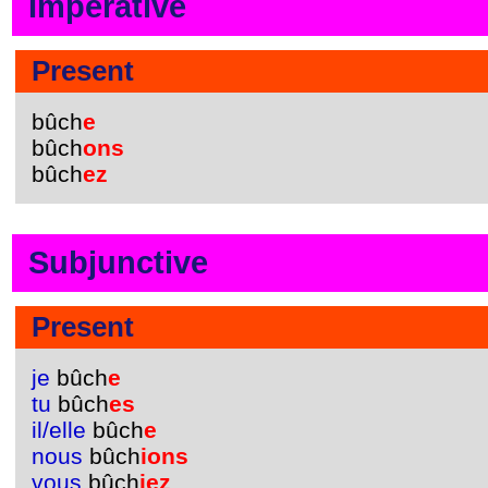
Imperative
Present
bûch
e
bûch
ons
bûch
ez
Subjunctive
Present
je
bûch
e
tu
bûch
es
il/elle
bûch
e
nous
bûch
ions
vous
bûch
iez