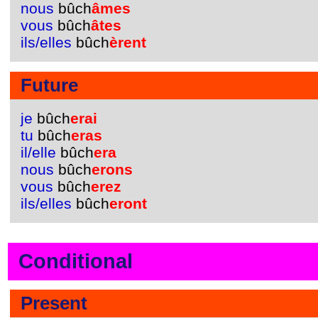
nous
bûch
âmes
vous
bûch
âtes
ils/elles
bûch
èrent
Future
je
bûch
erai
tu
bûch
eras
il/elle
bûch
era
nous
bûch
erons
vous
bûch
erez
ils/elles
bûch
eront
Conditional
Present