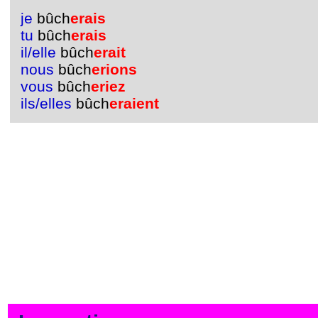
je
bûch
erais
tu
bûch
erais
il/elle
bûch
erait
nous
bûch
erions
vous
bûch
eriez
ils/elles
bûch
eraient