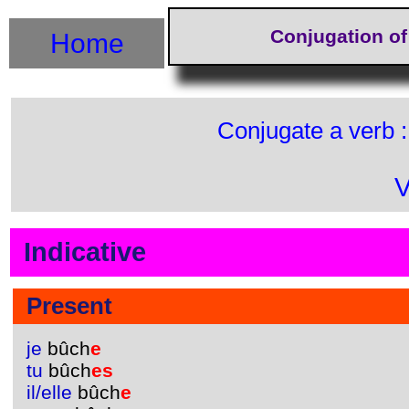
Conjugation of
Home
Conjugate a verb 
V
Indicative
Present
je
bûch
e
tu
bûch
es
il/elle
bûch
e