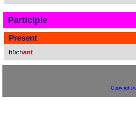
Participle
Present
bûch
ant
Copyright 