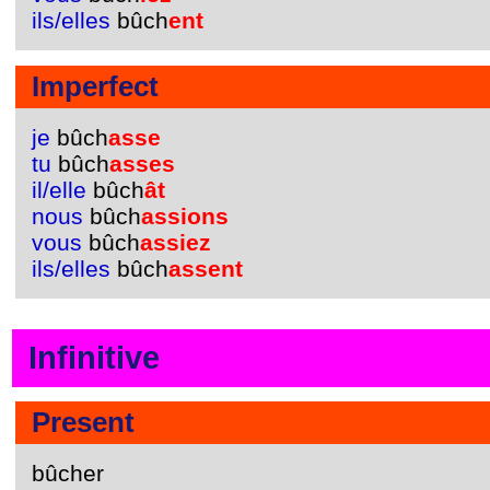
ils/elles
bûch
ent
Imperfect
je
bûch
asse
tu
bûch
asses
il/elle
bûch
ât
nous
bûch
assions
vous
bûch
assiez
ils/elles
bûch
assent
Infinitive
Present
bûcher