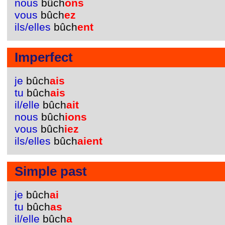
nous
bûch
ons
vous
bûch
ez
ils/elles
bûch
ent
Imperfect
je
bûch
ais
tu
bûch
ais
il/elle
bûch
ait
nous
bûch
ions
vous
bûch
iez
ils/elles
bûch
aient
Simple past
je
bûch
ai
tu
bûch
as
il/elle
bûch
a