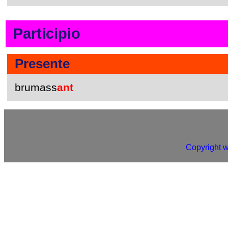
Participio
Presente
brumass
ant
Copyright 