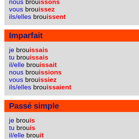
nous
brou
issons
vous
brou
issez
ils/elles
brou
issent
Imparfait
je
brou
issais
tu
brou
issais
il/elle
brou
issait
nous
brou
issions
vous
brou
issiez
ils/elles
brou
issaient
Passé simple
je
brou
is
tu
brou
is
il/elle
brou
it