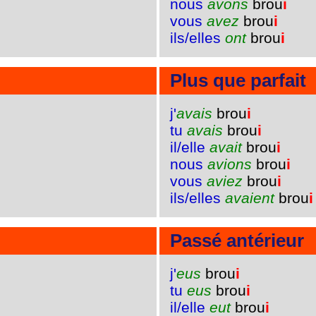
nous
avons
brou
i
vous
avez
brou
i
ils/elles
ont
brou
i
Plus que parfait
j'
avais
brou
i
tu
avais
brou
i
il/elle
avait
brou
i
nous
avions
brou
i
vous
aviez
brou
i
ils/elles
avaient
brou
i
Passé antérieur
j'
eus
brou
i
tu
eus
brou
i
il/elle
eut
brou
i