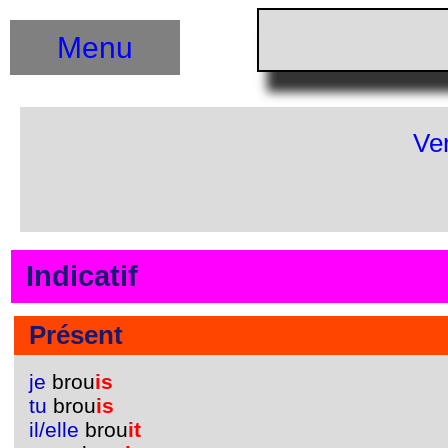
Menu
Ve
Indicatif
Présent
je
brou
is
tu
brou
is
il/elle
brou
it