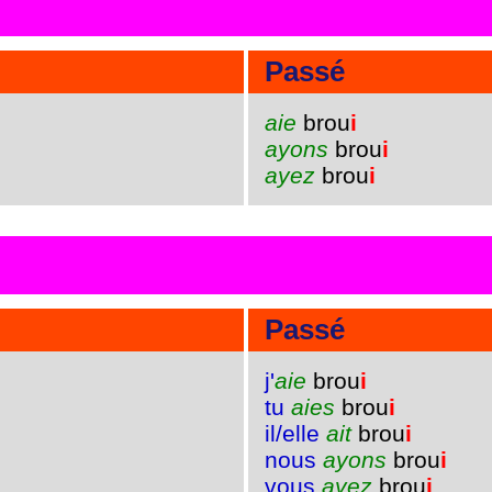
Passé
aie
brou
i
ayons
brou
i
ayez
brou
i
Passé
j'
aie
brou
i
tu
aies
brou
i
il/elle
ait
brou
i
nous
ayons
brou
i
vous
ayez
brou
i