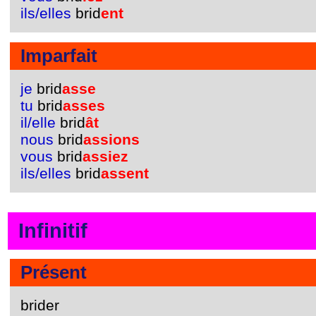
ils/elles
brid
ent
Imparfait
je
brid
asse
tu
brid
asses
il/elle
brid
ât
nous
brid
assions
vous
brid
assiez
ils/elles
brid
assent
Infinitif
Présent
brider