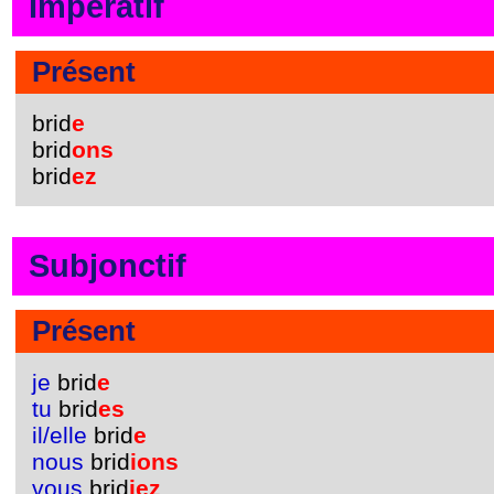
Impératif
Présent
brid
e
brid
ons
brid
ez
Subjonctif
Présent
je
brid
e
tu
brid
es
il/elle
brid
e
nous
brid
ions
vous
brid
iez