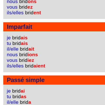
nous
brid
ons
vous
brid
ez
ils/elles
brid
ent
Imparfait
je
brid
ais
tu
brid
ais
il/elle
brid
ait
nous
brid
ions
vous
brid
iez
ils/elles
brid
aient
Passé simple
je
brid
ai
tu
brid
as
il/elle
brid
a