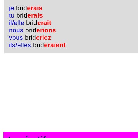
je
brid
erais
tu
brid
erais
il/elle
brid
erait
nous
brid
erions
vous
brid
eriez
ils/elles
brid
eraient