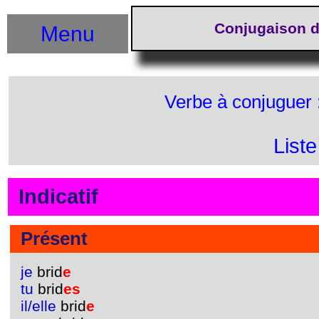
Conjugaison d
Menu
Verbe à conjuguer 
List
Indicatif
Présent
je
brid
e
tu
brid
es
il/elle
brid
e