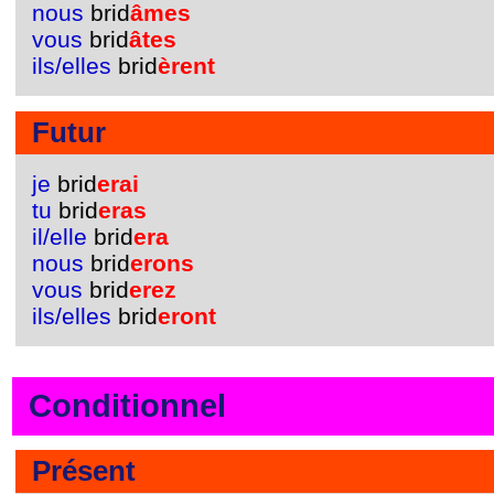
nous
brid
âmes
vous
brid
âtes
ils/elles
brid
èrent
Futur
je
brid
erai
tu
brid
eras
il/elle
brid
era
nous
brid
erons
vous
brid
erez
ils/elles
brid
eront
Conditionnel
Présent