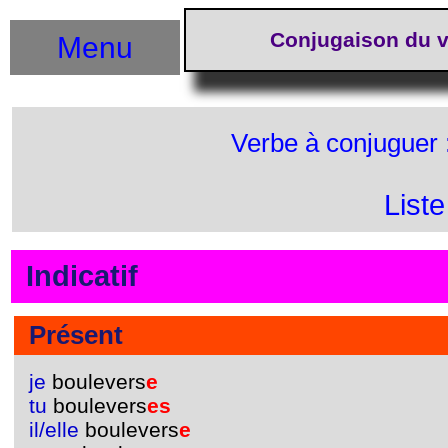
Conjugaison du v
Menu
Verbe à conjuguer 
List
Indicatif
Présent
je
boulevers
e
tu
boulevers
es
il/elle
boulevers
e