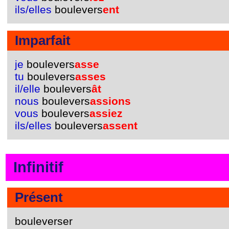
ils/elles
boulevers
ent
Imparfait
je
boulevers
asse
tu
boulevers
asses
il/elle
boulevers
ât
nous
boulevers
assions
vous
boulevers
assiez
ils/elles
boulevers
assent
Infinitif
Présent
bouleverser