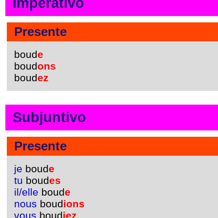
Imperativo
Presente
boud
e
boud
ons
boud
ez
Subjuntivo
Presente
je
boud
e
tu
boud
es
il/elle
boud
e
nous
boud
ions
vous
boud
iez