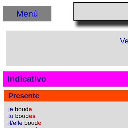
Menú
Ve
Indicativo
Presente
je
boud
e
tu
boud
es
il/elle
boud
e