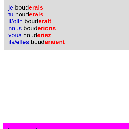
je
boud
erais
tu
boud
erais
il/elle
boud
erait
nous
boud
erions
vous
boud
eriez
ils/elles
boud
eraient