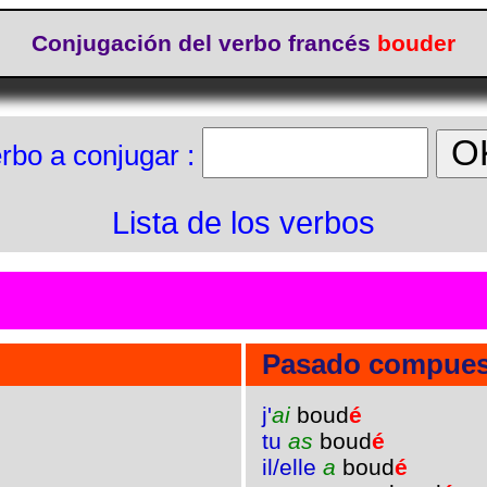
Conjugación del verbo francés
bouder
rbo a conjugar :
Lista de los verbos
Pasado compues
j'
ai
boud
é
tu
as
boud
é
il/elle
a
boud
é