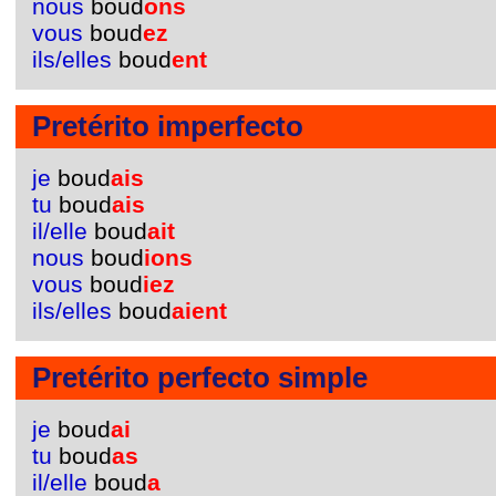
nous
boud
ons
vous
boud
ez
ils/elles
boud
ent
Pretérito imperfecto
je
boud
ais
tu
boud
ais
il/elle
boud
ait
nous
boud
ions
vous
boud
iez
ils/elles
boud
aient
Pretérito perfecto simple
je
boud
ai
tu
boud
as
il/elle
boud
a