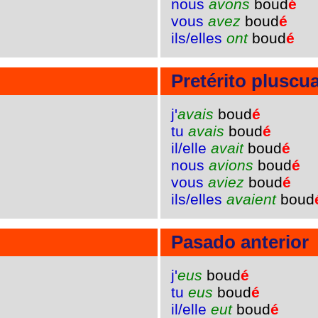
nous
avons
boud
é
vous
avez
boud
é
ils/elles
ont
boud
é
Pretérito pluscu
j'
avais
boud
é
tu
avais
boud
é
il/elle
avait
boud
é
nous
avions
boud
é
vous
aviez
boud
é
ils/elles
avaient
boud
Pasado anterior
j'
eus
boud
é
tu
eus
boud
é
il/elle
eut
boud
é