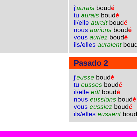
j'
aurais
boud
é
tu
aurais
boud
é
il/elle
aurait
boud
é
nous
aurions
boud
é
vous
auriez
boud
é
ils/elles
auraient
bou
Pasado 2
j'
eusse
boud
é
tu
eusses
boud
é
il/elle
eût
boud
é
nous
eussions
boud
é
vous
eussiez
boud
é
ils/elles
eussent
bou