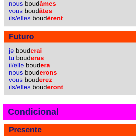
nous
boud
âmes
vous
boud
âtes
ils/elles
boud
èrent
Futuro
je
boud
erai
tu
boud
eras
il/elle
boud
era
nous
boud
erons
vous
boud
erez
ils/elles
boud
eront
Condicional
Presente