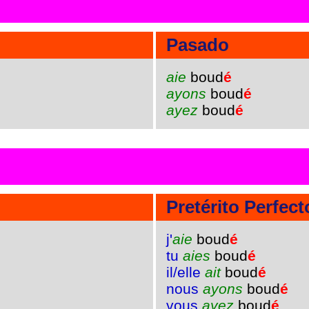
Pasado
aie
boud
é
ayons
boud
é
ayez
boud
é
Pretérito Perfect
j'
aie
boud
é
tu
aies
boud
é
il/elle
ait
boud
é
nous
ayons
boud
é
vous
ayez
boud
é