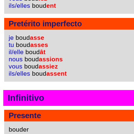
ils/elles
boud
ent
Pretérito imperfecto
je
boud
asse
tu
boud
asses
il/elle
boud
ât
nous
boud
assions
vous
boud
assiez
ils/elles
boud
assent
Infinitivo
Presente
bouder