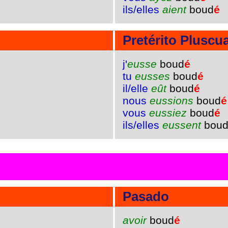
ils/elles
aient
boud
é
Pretérito Pluscu
j'
eusse
boud
é
tu
eusses
boud
é
il/elle
eût
boud
é
nous
eussions
boud
é
vous
eussiez
boud
é
ils/elles
eussent
bou
Pasado
avoir
boud
é