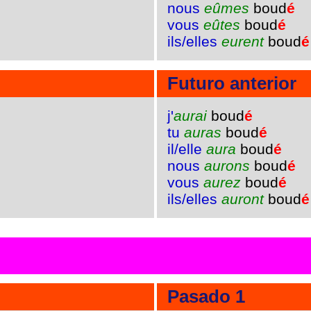
nous
eûmes
boud
é
vous
eûtes
boud
é
ils/elles
eurent
boud
é
Futuro anterior
j'
aurai
boud
é
tu
auras
boud
é
il/elle
aura
boud
é
nous
aurons
boud
é
vous
aurez
boud
é
ils/elles
auront
boud
é
Pasado 1