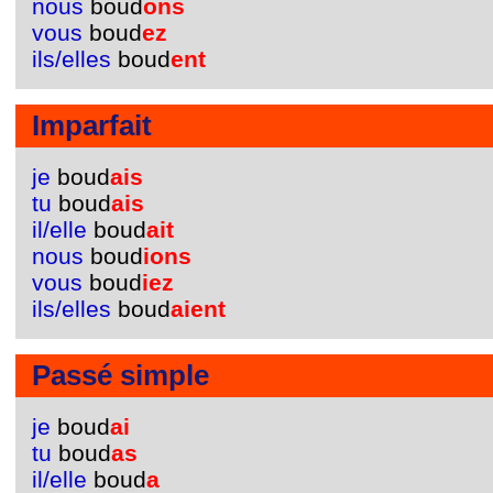
nous
boud
ons
vous
boud
ez
ils/elles
boud
ent
Imparfait
je
boud
ais
tu
boud
ais
il/elle
boud
ait
nous
boud
ions
vous
boud
iez
ils/elles
boud
aient
Passé simple
je
boud
ai
tu
boud
as
il/elle
boud
a