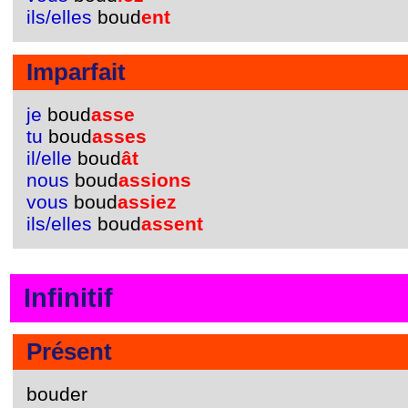
ils/elles
boud
ent
Imparfait
je
boud
asse
tu
boud
asses
il/elle
boud
ât
nous
boud
assions
vous
boud
assiez
ils/elles
boud
assent
Infinitif
Présent
bouder