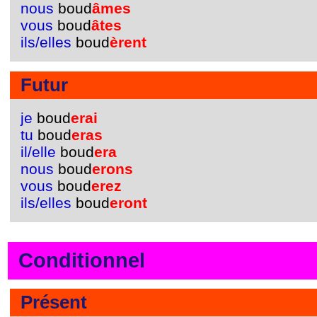
nous
boud
âmes
vous
boud
âtes
ils/elles
boud
èrent
Futur
je
boud
erai
tu
boud
eras
il/elle
boud
era
nous
boud
erons
vous
boud
erez
ils/elles
boud
eront
Conditionnel
Présent