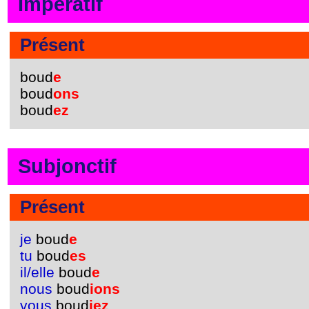
Impératif
Présent
boud
e
boud
ons
boud
ez
Subjonctif
Présent
je
boud
e
tu
boud
es
il/elle
boud
e
nous
boud
ions
vous
boud
iez