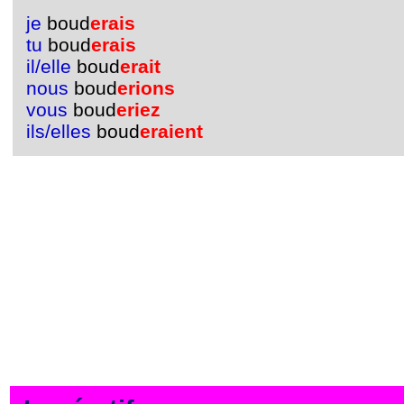
je
boud
erais
tu
boud
erais
il/elle
boud
erait
nous
boud
erions
vous
boud
eriez
ils/elles
boud
eraient