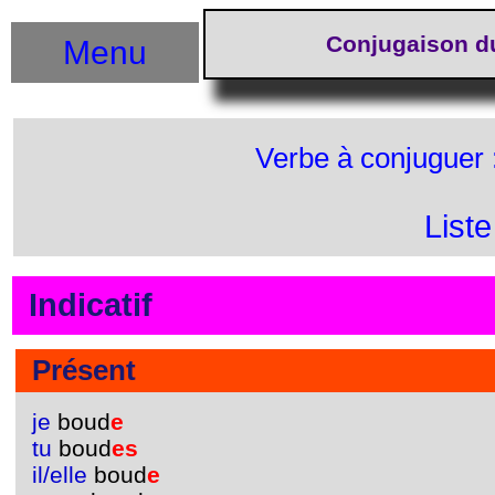
Conjugaison d
Menu
Verbe à conjuguer 
List
Indicatif
Présent
je
boud
e
tu
boud
es
il/elle
boud
e