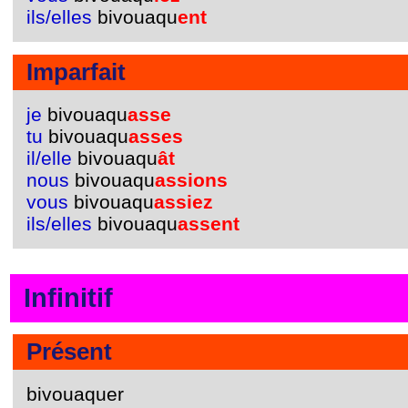
ils/elles
bivouaqu
ent
Imparfait
je
bivouaqu
asse
tu
bivouaqu
asses
il/elle
bivouaqu
ât
nous
bivouaqu
assions
vous
bivouaqu
assiez
ils/elles
bivouaqu
assent
Infinitif
Présent
bivouaquer