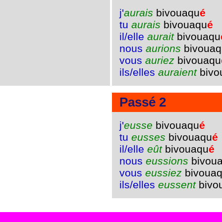
j'
aurais
bivouaqu
é
tu
aurais
bivouaqu
é
il/elle
aurait
bivouaqu
nous
aurions
bivouaq
vous
auriez
bivouaqu
ils/elles
auraient
bivo
Passé 2
j'
eusse
bivouaqu
é
tu
eusses
bivouaqu
é
il/elle
eût
bivouaqu
é
nous
eussions
bivou
vous
eussiez
bivoua
ils/elles
eussent
bivo