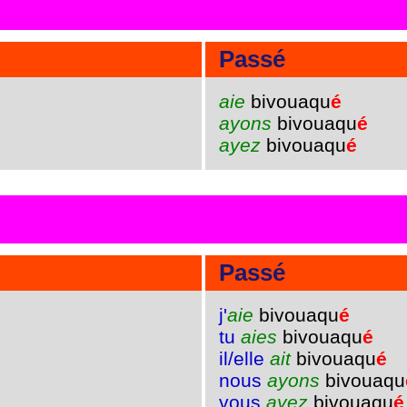
Passé
aie
bivouaqu
é
ayons
bivouaqu
é
ayez
bivouaqu
é
Passé
j'
aie
bivouaqu
é
tu
aies
bivouaqu
é
il/elle
ait
bivouaqu
é
nous
ayons
bivouaqu
vous
ayez
bivouaqu
é