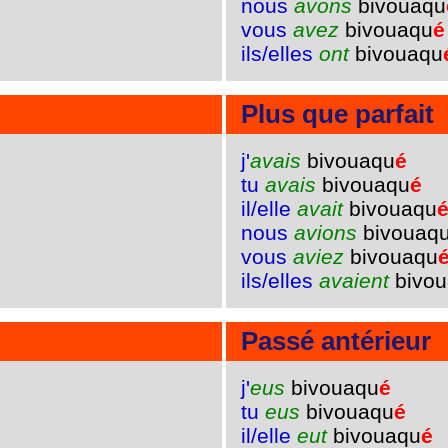
nous
avons
bivouaqu
vous
avez
bivouaqu
é
ils/elles
ont
bivouaqu
Plus que parfait
j'
avais
bivouaqu
é
tu
avais
bivouaqu
é
il/elle
avait
bivouaqu
nous
avions
bivouaq
vous
aviez
bivouaqu
ils/elles
avaient
bivou
Passé antérieur
j'
eus
bivouaqu
é
tu
eus
bivouaqu
é
il/elle
eut
bivouaqu
é