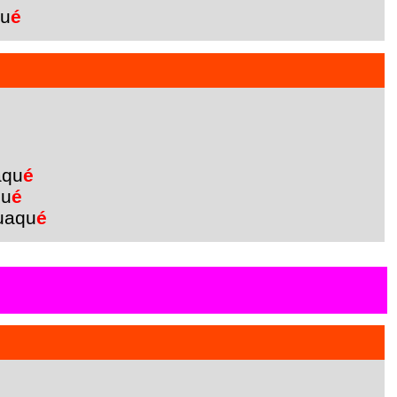
qu
é
aqu
é
qu
é
uaqu
é