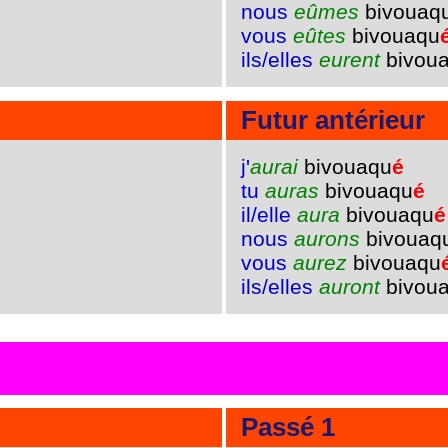
nous
eûmes
bivouaq
vous
eûtes
bivouaqu
ils/elles
eurent
bivou
Futur antérieur
j'
aurai
bivouaqu
é
tu
auras
bivouaqu
é
il/elle
aura
bivouaqu
é
nous
aurons
bivouaq
vous
aurez
bivouaqu
ils/elles
auront
bivou
Passé 1