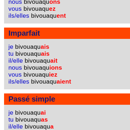
nous
bivouaqu
ons
vous
bivouaqu
ez
ils/elles
bivouaqu
ent
Imparfait
je
bivouaqu
ais
tu
bivouaqu
ais
il/elle
bivouaqu
ait
nous
bivouaqu
ions
vous
bivouaqu
iez
ils/elles
bivouaqu
aient
Passé simple
je
bivouaqu
ai
tu
bivouaqu
as
il/elle
bivouaqu
a