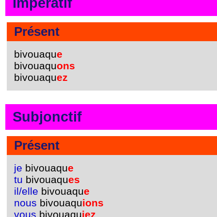
Impératif
Présent
bivouaqu
e
bivouaqu
ons
bivouaqu
ez
Subjonctif
Présent
je
bivouaqu
e
tu
bivouaqu
es
il/elle
bivouaqu
e
nous
bivouaqu
ions
vous
bivouaqu
iez