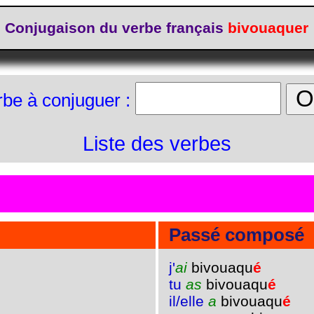
Conjugaison du verbe français
bivouaquer
rbe à conjuguer :
Liste des verbes
Passé composé
j'
ai
bivouaqu
é
tu
as
bivouaqu
é
il/elle
a
bivouaqu
é