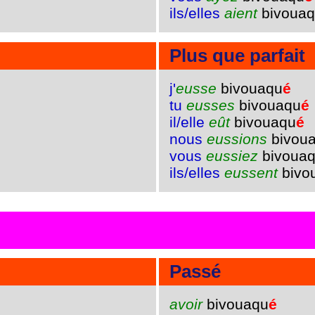
ils/elles
aient
bivoua
Plus que parfait
j'
eusse
bivouaqu
é
tu
eusses
bivouaqu
é
il/elle
eût
bivouaqu
é
nous
eussions
bivou
vous
eussiez
bivoua
ils/elles
eussent
bivo
Passé
avoir
bivouaqu
é