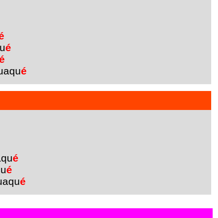
é
u
é
é
uaqu
é
aqu
é
qu
é
uaqu
é