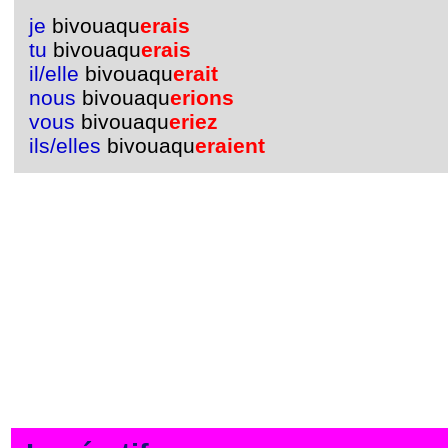
je
bivouaqu
erais
tu
bivouaqu
erais
il/elle
bivouaqu
erait
nous
bivouaqu
erions
vous
bivouaqu
eriez
ils/elles
bivouaqu
eraient