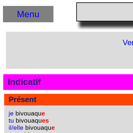
Menu
Ve
Indicatif
Présent
je
bivouaqu
e
tu
bivouaqu
es
il/elle
bivouaqu
e