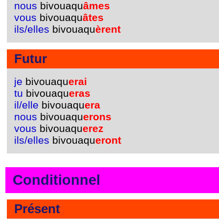
nous
bivouaqu
âmes
vous
bivouaqu
âtes
ils/elles
bivouaqu
èrent
Futur
je
bivouaqu
erai
tu
bivouaqu
eras
il/elle
bivouaqu
era
nous
bivouaqu
erons
vous
bivouaqu
erez
ils/elles
bivouaqu
eront
Conditionnel
Présent