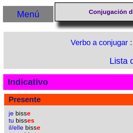
Conjugación d
Menú
Verbo a conjugar 
Lista 
Indicativo
Presente
je
biss
e
tu
biss
es
il/elle
biss
e