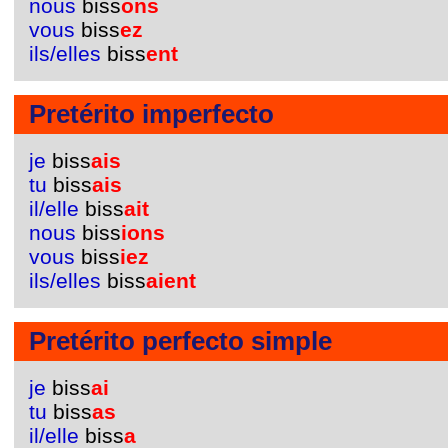
nous
biss
ons
vous
biss
ez
ils/elles
biss
ent
Pretérito imperfecto
je
biss
ais
tu
biss
ais
il/elle
biss
ait
nous
biss
ions
vous
biss
iez
ils/elles
biss
aient
Pretérito perfecto simple
je
biss
ai
tu
biss
as
il/elle
biss
a