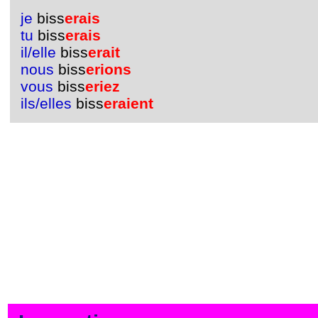
je
biss
erais
tu
biss
erais
il/elle
biss
erait
nous
biss
erions
vous
biss
eriez
ils/elles
biss
eraient