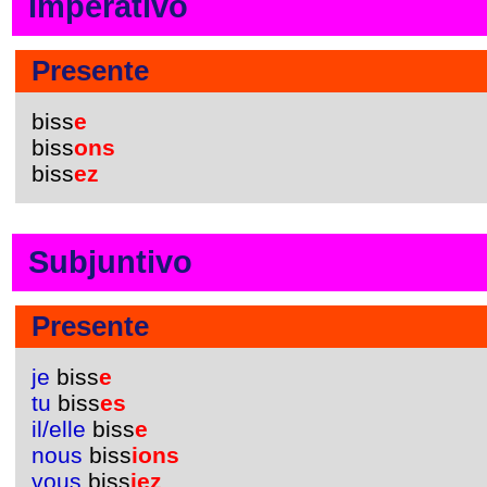
Imperativo
Presente
biss
e
biss
ons
biss
ez
Subjuntivo
Presente
je
biss
e
tu
biss
es
il/elle
biss
e
nous
biss
ions
vous
biss
iez