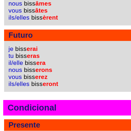
nous
biss
âmes
vous
biss
âtes
ils/elles
biss
èrent
Futuro
je
biss
erai
tu
biss
eras
il/elle
biss
era
nous
biss
erons
vous
biss
erez
ils/elles
biss
eront
Condicional
Presente