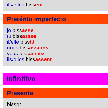
ils/elles
biss
ent
Pretérito imperfecto
je
biss
asse
tu
biss
asses
il/elle
biss
ât
nous
biss
assions
vous
biss
assiez
ils/elles
biss
assent
Infinitivo
Presente
bisser