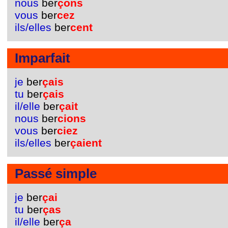
nous
ber
çons
vous
ber
cez
ils/elles
ber
cent
Imparfait
je
ber
çais
tu
ber
çais
il/elle
ber
çait
nous
ber
cions
vous
ber
ciez
ils/elles
ber
çaient
Passé simple
je
ber
çai
tu
ber
ças
il/elle
ber
ça