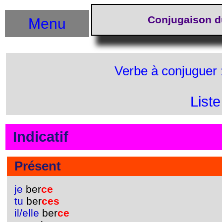
Conjugaison d
Menu
Verbe à conjuguer 
List
Indicatif
Présent
je
ber
ce
tu
ber
ces
il/elle
ber
ce