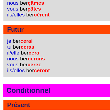
nous
ber
çâmes
vous
ber
çâtes
ils/elles
ber
cèrent
Futur
je
ber
cerai
tu
ber
ceras
il/elle
ber
cera
nous
ber
cerons
vous
ber
cerez
ils/elles
ber
ceront
Conditionnel
Présent