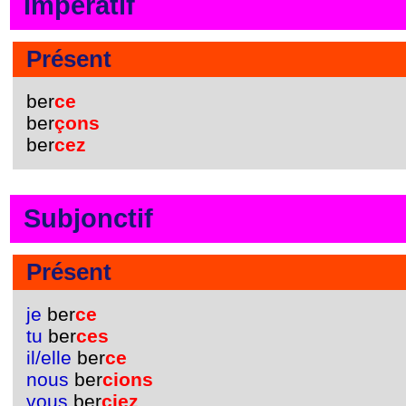
Impératif
Présent
ber
ce
ber
çons
ber
cez
Subjonctif
Présent
je
ber
ce
tu
ber
ces
il/elle
ber
ce
nous
ber
cions
vous
ber
ciez