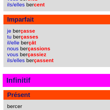
ils/elles
ber
cent
Imparfait
je
ber
çasse
tu
ber
çasses
il/elle
ber
çât
nous
ber
çassions
vous
ber
çassiez
ils/elles
ber
çassent
Infinitif
Présent
bercer