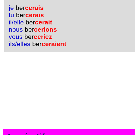
je
ber
cerais
tu
ber
cerais
il/elle
ber
cerait
nous
ber
cerions
vous
ber
ceriez
ils/elles
ber
ceraient