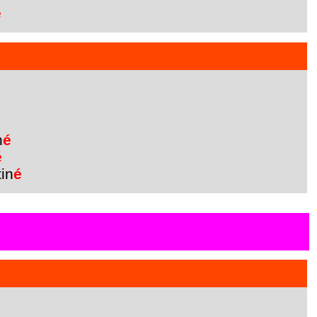
é
n
é
é
in
é