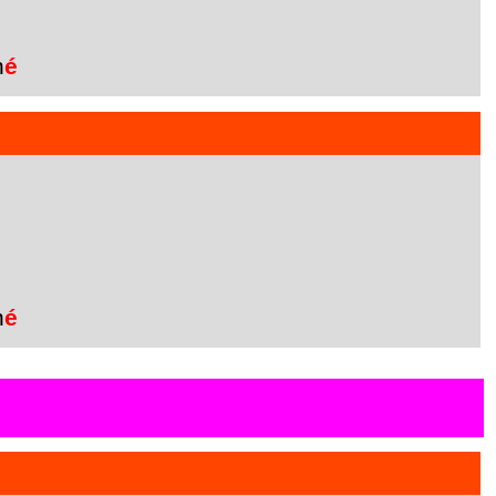
n
é
n
é