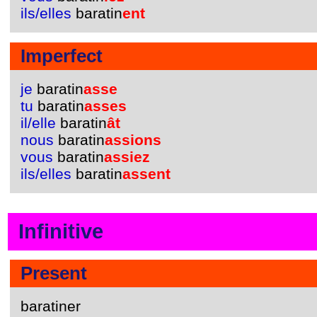
ils/elles
baratin
ent
Imperfect
je
baratin
asse
tu
baratin
asses
il/elle
baratin
ât
nous
baratin
assions
vous
baratin
assiez
ils/elles
baratin
assent
Infinitive
Present
baratiner