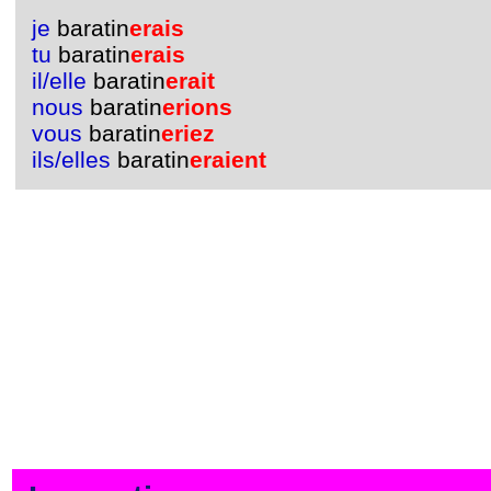
je
baratin
erais
tu
baratin
erais
il/elle
baratin
erait
nous
baratin
erions
vous
baratin
eriez
ils/elles
baratin
eraient