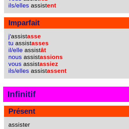
ils/elles
assist
ent
Imparfait
j'
assist
asse
tu
assist
asses
il/elle
assist
ât
nous
assist
assions
vous
assist
assiez
ils/elles
assist
assent
Infinitif
Présent
assister