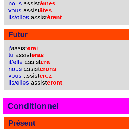
nous
assist
âmes
vous
assist
âtes
ils/elles
assist
èrent
Futur
j'
assist
erai
tu
assist
eras
il/elle
assist
era
nous
assist
erons
vous
assist
erez
ils/elles
assist
eront
Conditionnel
Présent