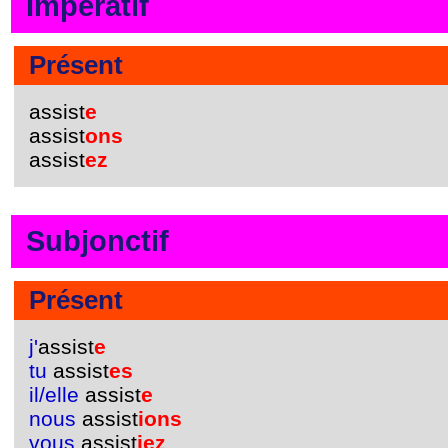
Impératif
Présent
assist
e
assist
ons
assist
ez
Subjonctif
Présent
j'
assist
e
tu
assist
es
il/elle
assist
e
nous
assist
ions
vous
assist
iez