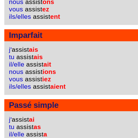
nous
assist
ons
vous
assist
ez
ils/elles
assist
ent
Imparfait
j'
assist
ais
tu
assist
ais
il/elle
assist
ait
nous
assist
ions
vous
assist
iez
ils/elles
assist
aient
Passé simple
j'
assist
ai
tu
assist
as
il/elle
assist
a