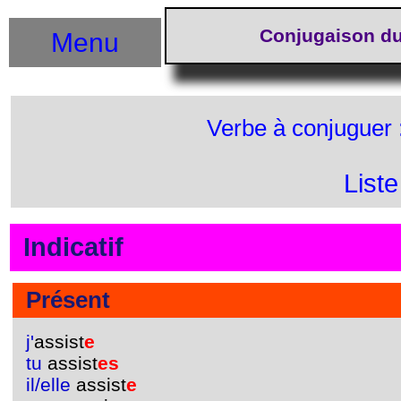
Conjugaison du
Menu
Verbe à conjuguer 
List
Indicatif
Présent
j'
assist
e
tu
assist
es
il/elle
assist
e