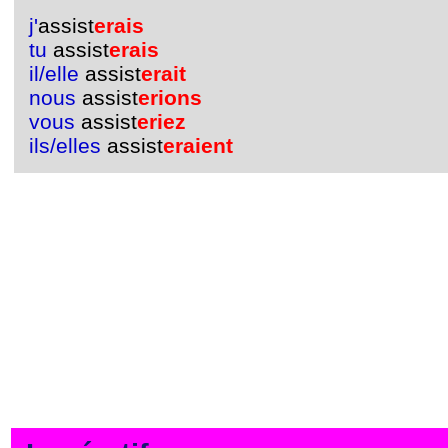
j'
assist
erais
tu
assist
erais
il/elle
assist
erait
nous
assist
erions
vous
assist
eriez
ils/elles
assist
eraient