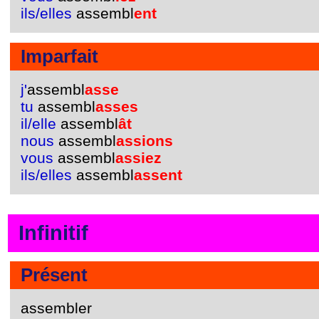
ils/elles
assembl
ent
Imparfait
j'
assembl
asse
tu
assembl
asses
il/elle
assembl
ât
nous
assembl
assions
vous
assembl
assiez
ils/elles
assembl
assent
Infinitif
Présent
assembler