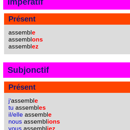
Impératif
Présent
assembl
e
assembl
ons
assembl
ez
Subjonctif
Présent
j'
assembl
e
tu
assembl
es
il/elle
assembl
e
nous
assembl
ions
vous
assembl
iez