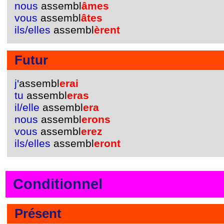
nous
assembl
âmes
vous
assembl
âtes
ils/elles
assembl
èrent
Futur
j'
assembl
erai
tu
assembl
eras
il/elle
assembl
era
nous
assembl
erons
vous
assembl
erez
ils/elles
assembl
eront
Conditionnel
Présent