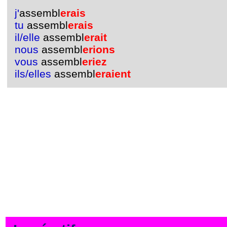
j'
assembl
erais
tu
assembl
erais
il/elle
assembl
erait
nous
assembl
erions
vous
assembl
eriez
ils/elles
assembl
eraient