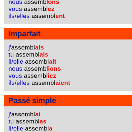
nous
assembl
ons
vous
assembl
ez
ils/elles
assembl
ent
Imparfait
j'
assembl
ais
tu
assembl
ais
il/elle
assembl
ait
nous
assembl
ions
vous
assembl
iez
ils/elles
assembl
aient
Passé simple
j'
assembl
ai
tu
assembl
as
il/elle
assembl
a