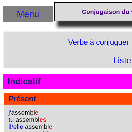
Conjugaison du 
Menu
Verbe à conjuguer 
List
Indicatif
Présent
j'
assembl
e
tu
assembl
es
il/elle
assembl
e