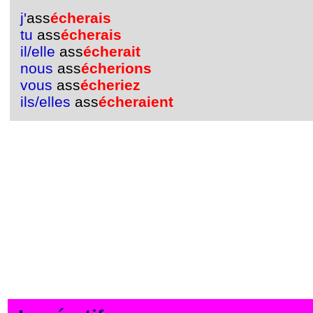
j'
ass
écherais
tu
ass
écherais
il/elle
ass
écherait
nous
ass
écherions
vous
ass
écheriez
ils/elles
ass
écheraient