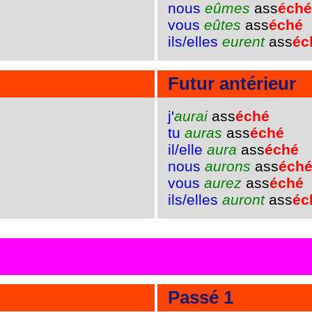
nous
eûmes
ass
éché
vous
eûtes
ass
éché
ils/elles
eurent
ass
éc
Futur antérieur
j'
aurai
ass
éché
tu
auras
ass
éché
il/elle
aura
ass
éché
nous
aurons
ass
éch
vous
aurez
ass
éché
ils/elles
auront
ass
éc
Passé 1