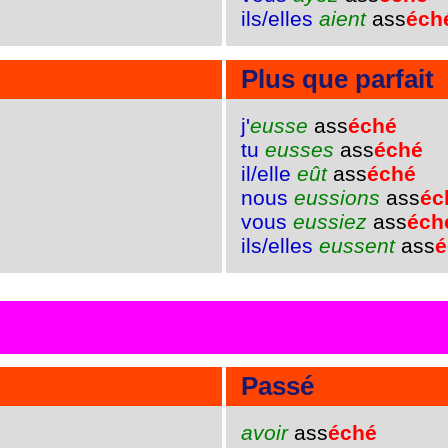
ils/elles
aient
ass
éch
Plus que parfait
j'
eusse
ass
éché
tu
eusses
ass
éché
il/elle
eût
ass
éché
nous
eussions
ass
éc
vous
eussiez
ass
éch
ils/elles
eussent
ass
é
Passé
avoir
ass
éché