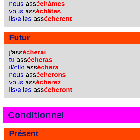
nous
ass
échâmes
vous
ass
échâtes
ils/elles
ass
échèrent
Futur
j'
ass
écherai
tu
ass
écheras
il/elle
ass
échera
nous
ass
écherons
vous
ass
écherez
ils/elles
ass
écheront
Conditionnel
Présent