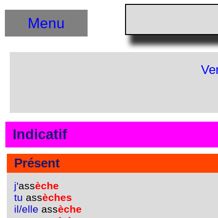
Menu
Ve
Indicatif
Présent
j'
ass
èche
tu
ass
èches
il/elle
ass
èche