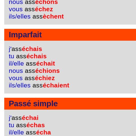
nous
ass
échons
vous
ass
échez
ils/elles
ass
èchent
Imparfait
j'
ass
échais
tu
ass
échais
il/elle
ass
échait
nous
ass
échions
vous
ass
échiez
ils/elles
ass
échaient
Passé simple
j'
ass
échai
tu
ass
échas
il/elle
ass
écha