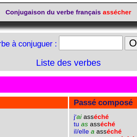
Conjugaison du verbe français
assécher
rbe à conjuguer :
Liste des verbes
Passé composé
j'
ai
ass
éché
tu
as
ass
éché
il/elle
a
ass
éché