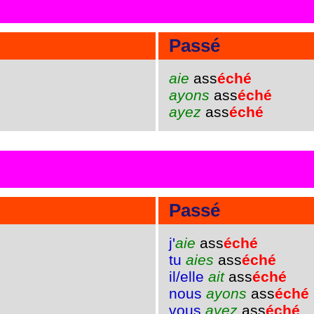
Passé
aie
ass
éché
ayons
ass
éché
ayez
ass
éché
Passé
j'
aie
ass
éché
tu
aies
ass
éché
il/elle
ait
ass
éché
nous
ayons
ass
éché
vous
ayez
ass
éché