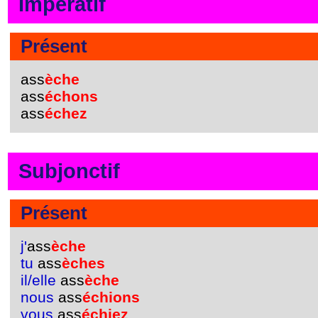
Impératif
Présent
ass
èche
ass
échons
ass
échez
Subjonctif
Présent
j'
ass
èche
tu
ass
èches
il/elle
ass
èche
nous
ass
échions
vous
ass
échiez