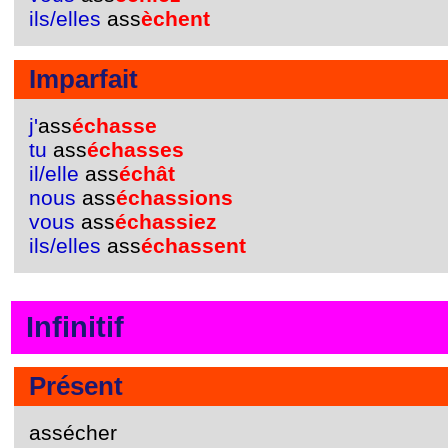
ils/elles
ass
èchent
Imparfait
j'
ass
échasse
tu
ass
échasses
il/elle
ass
échât
nous
ass
échassions
vous
ass
échassiez
ils/elles
ass
échassent
Infinitif
Présent
assécher