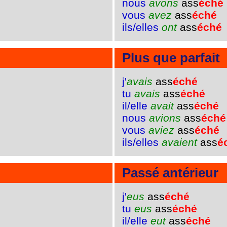
nous
avons
ass
éché
vous
avez
ass
éché
ils/elles
ont
ass
éché
Plus que parfait
j'
avais
ass
éché
tu
avais
ass
éché
il/elle
avait
ass
éché
nous
avions
ass
éché
vous
aviez
ass
éché
ils/elles
avaient
ass
é
Passé antérieur
j'
eus
ass
éché
tu
eus
ass
éché
il/elle
eut
ass
éché