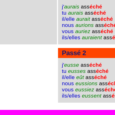
j'
aurais
ass
éché
tu
aurais
ass
éché
il/elle
aurait
ass
éché
nous
aurions
ass
éch
vous
auriez
ass
éché
ils/elles
auraient
ass
Passé 2
j'
eusse
ass
éché
tu
eusses
ass
éché
il/elle
eût
ass
éché
nous
eussions
ass
éc
vous
eussiez
ass
éch
ils/elles
eussent
ass
é