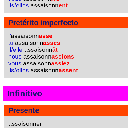
ils/elles
assaisonn
ent
Pretérito imperfecto
j'
assaisonn
asse
tu
assaisonn
asses
il/elle
assaisonn
ât
nous
assaisonn
assions
vous
assaisonn
assiez
ils/elles
assaisonn
assent
Infinitivo
Presente
assaisonner