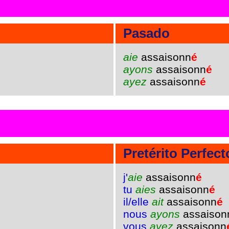
Pasado
aie
assaisonn
é
ayons
assaisonn
é
ayez
assaisonn
é
Pretérito Perfect
j'
aie
assaisonn
é
tu
aies
assaisonn
é
il/elle
ait
assaisonn
é
nous
ayons
assaison
vous
ayez
assaisonn