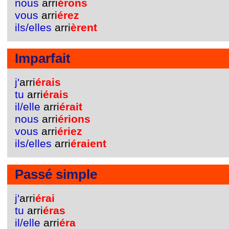
nous
arri
érons
vous
arri
érez
ils/elles
arri
èrent
Imparfait
j'
arri
érais
tu
arri
érais
il/elle
arri
érait
nous
arri
érions
vous
arri
ériez
ils/elles
arri
éraient
Passé simple
j'
arri
érai
tu
arri
éras
il/elle
arri
éra