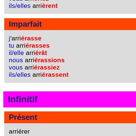
ils/elles
arri
èrent
Imparfait
j'
arri
érasse
tu
arri
érasses
il/elle
arri
érât
nous
arri
érassions
vous
arri
érassiez
ils/elles
arri
érassent
Infinitif
Présent
arriérer