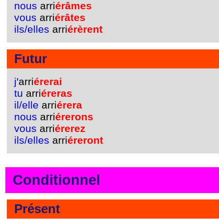
nous
arri
érâmes
vous
arri
érâtes
ils/elles
arri
érèrent
Futur
j'
arri
érerai
tu
arri
éreras
il/elle
arri
érera
nous
arri
érerons
vous
arri
érerez
ils/elles
arri
éreront
Conditionnel
Présent