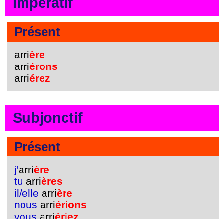
Impératif
Présent
arri
ère
arri
érons
arri
érez
Subjonctif
Présent
j'
arri
ère
tu
arri
ères
il/elle
arri
ère
nous
arri
érions
vous
arri
ériez