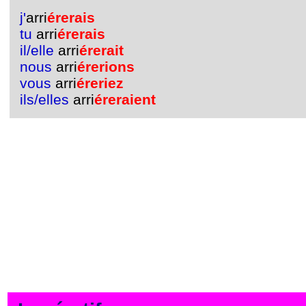
j'
arri
érerais
tu
arri
érerais
il/elle
arri
érerait
nous
arri
érerions
vous
arri
éreriez
ils/elles
arri
éreraient