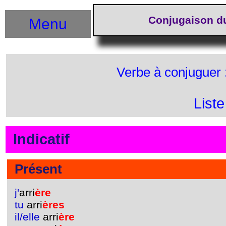
Conjugaison du
Menu
Verbe à conjuguer 
List
Indicatif
Présent
j'
arri
ère
tu
arri
ères
il/elle
arri
ère