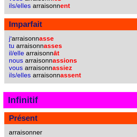
ils/elles
arraisonn
ent
Imparfait
j'
arraisonn
asse
tu
arraisonn
asses
il/elle
arraisonn
ât
nous
arraisonn
assions
vous
arraisonn
assiez
ils/elles
arraisonn
assent
Infinitif
Présent
arraisonner