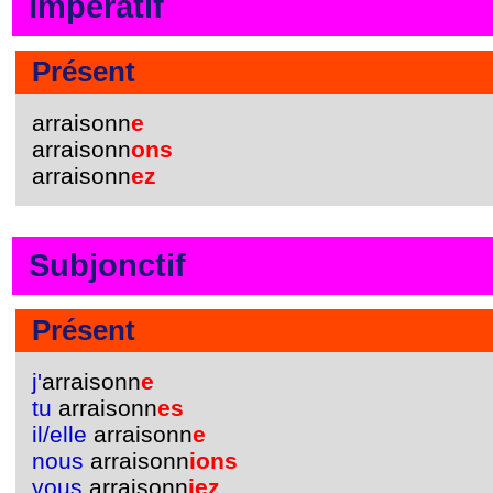
Impératif
Présent
arraisonn
e
arraisonn
ons
arraisonn
ez
Subjonctif
Présent
j'
arraisonn
e
tu
arraisonn
es
il/elle
arraisonn
e
nous
arraisonn
ions
vous
arraisonn
iez