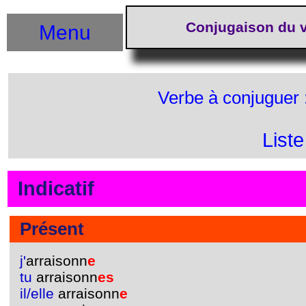
Conjugaison du v
Menu
Verbe à conjuguer 
List
Indicatif
Présent
j'
arraisonn
e
tu
arraisonn
es
il/elle
arraisonn
e