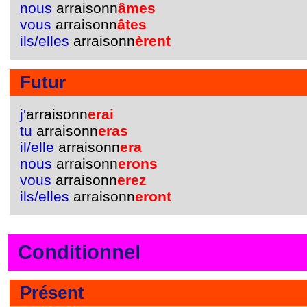
nous
arraisonn
âmes
vous
arraisonn
âtes
ils/elles
arraisonn
èrent
Futur
j'
arraisonn
erai
tu
arraisonn
eras
il/elle
arraisonn
era
nous
arraisonn
erons
vous
arraisonn
erez
ils/elles
arraisonn
eront
Conditionnel
Présent