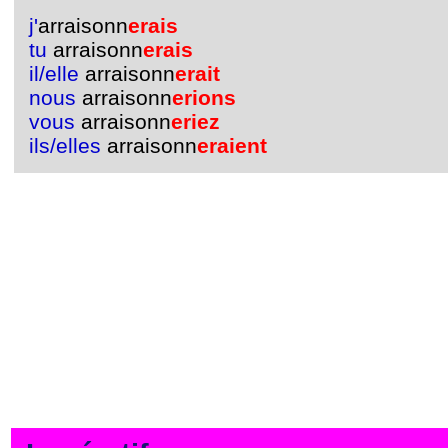
j'
arraisonn
erais
tu
arraisonn
erais
il/elle
arraisonn
erait
nous
arraisonn
erions
vous
arraisonn
eriez
ils/elles
arraisonn
eraient