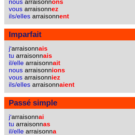
nous
arraisonn
ons
vous
arraisonn
ez
ils/elles
arraisonn
ent
Imparfait
j'
arraisonn
ais
tu
arraisonn
ais
il/elle
arraisonn
ait
nous
arraisonn
ions
vous
arraisonn
iez
ils/elles
arraisonn
aient
Passé simple
j'
arraisonn
ai
tu
arraisonn
as
il/elle
arraisonn
a