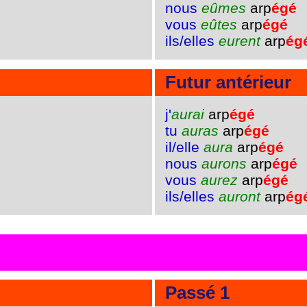
nous
eûmes
arp
égé
vous
eûtes
arp
égé
ils/elles
eurent
arp
ég
Futur antérieur
j'
aurai
arp
égé
tu
auras
arp
égé
il/elle
aura
arp
égé
nous
aurons
arp
égé
vous
aurez
arp
égé
ils/elles
auront
arp
ég
Passé 1