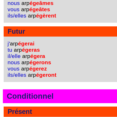
nous
arp
égeâmes
vous
arp
égeâtes
ils/elles
arp
égèrent
Futur
j'
arp
égerai
tu
arp
égeras
il/elle
arp
égera
nous
arp
égerons
vous
arp
égerez
ils/elles
arp
égeront
Conditionnel
Présent