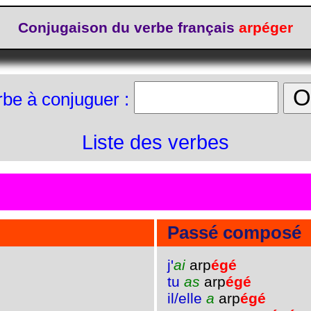
Conjugaison du verbe français
arpéger
rbe à conjuguer :
Liste des verbes
Passé composé
j'
ai
arp
égé
tu
as
arp
égé
il/elle
a
arp
égé