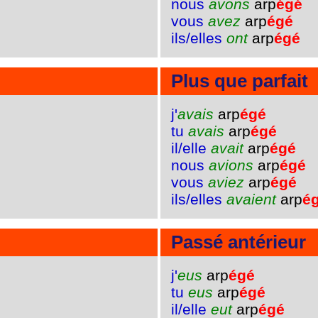
nous
avons
arp
égé
vous
avez
arp
égé
ils/elles
ont
arp
égé
Plus que parfait
j'
avais
arp
égé
tu
avais
arp
égé
il/elle
avait
arp
égé
nous
avions
arp
égé
vous
aviez
arp
égé
ils/elles
avaient
arp
é
Passé antérieur
j'
eus
arp
égé
tu
eus
arp
égé
il/elle
eut
arp
égé