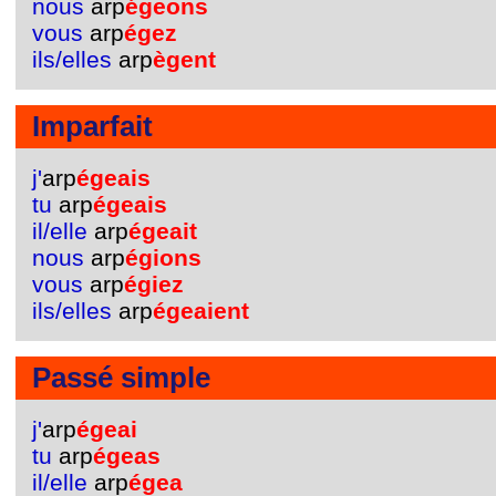
nous
arp
égeons
vous
arp
égez
ils/elles
arp
ègent
Imparfait
j'
arp
égeais
tu
arp
égeais
il/elle
arp
égeait
nous
arp
égions
vous
arp
égiez
ils/elles
arp
égeaient
Passé simple
j'
arp
égeai
tu
arp
égeas
il/elle
arp
égea