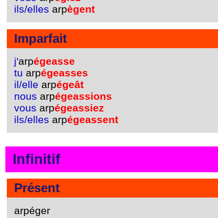
ils/elles
arp
ègent
Imparfait
j'
arp
égeasse
tu
arp
égeasses
il/elle
arp
égeât
nous
arp
égeassions
vous
arp
égeassiez
ils/elles
arp
égeassent
Infinitif
Présent
arpéger