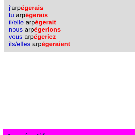
j'
arp
égerais
tu
arp
égerais
il/elle
arp
égerait
nous
arp
égerions
vous
arp
égeriez
ils/elles
arp
égeraient