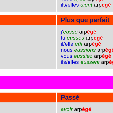
ils/elles
aient
arp
égé
Plus que parfait
j'
eusse
arp
égé
tu
eusses
arp
égé
il/elle
eût
arp
égé
nous
eussions
arp
ég
vous
eussiez
arp
égé
ils/elles
eussent
arp
é
Passé
avoir
arp
égé