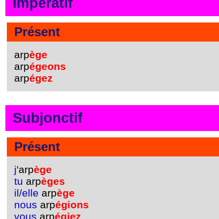
Impératif
Présent
arp
ège
arp
égeons
arp
égez
Subjonctif
Présent
j'
arp
ège
tu
arp
èges
il/elle
arp
ège
nous
arp
égions
vous
arp
égiez