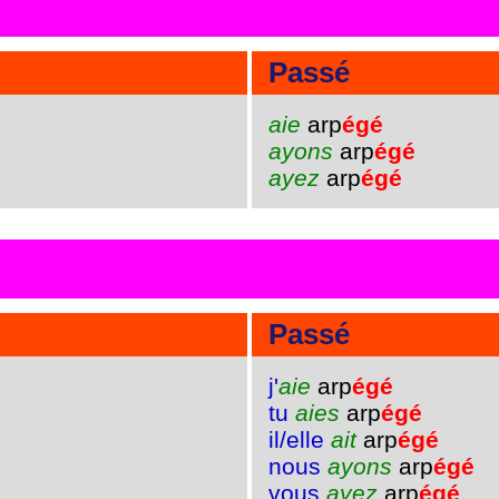
Passé
aie
arp
égé
ayons
arp
égé
ayez
arp
égé
Passé
j'
aie
arp
égé
tu
aies
arp
égé
il/elle
ait
arp
égé
nous
ayons
arp
égé
vous
ayez
arp
égé