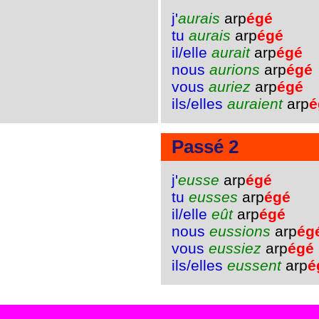
j'
aurais
arp
égé
tu
aurais
arp
égé
il/elle
aurait
arp
égé
nous
aurions
arp
égé
vous
auriez
arp
égé
ils/elles
auraient
arp
é
Passé 2
j'
eusse
arp
égé
tu
eusses
arp
égé
il/elle
eût
arp
égé
nous
eussions
arp
ég
vous
eussiez
arp
égé
ils/elles
eussent
arp
é