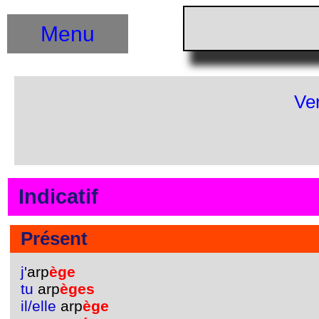
Menu
Ve
Indicatif
Présent
j'
arp
ège
tu
arp
èges
il/elle
arp
ège