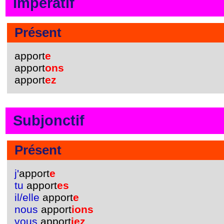
Impératif
Présent
apport
e
apport
ons
apport
ez
Subjonctif
Présent
j'
apport
e
tu
apport
es
il/elle
apport
e
nous
apport
ions
vous
apport
iez