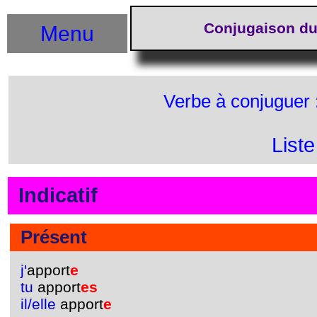
Conjugaison du
Menu
Verbe à conjuguer 
List
Indicatif
Présent
j'
apport
e
tu
apport
es
il/elle
apport
e