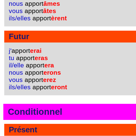
nous
apport
âmes
vous
apport
âtes
ils/elles
apport
èrent
Futur
j'
apport
erai
tu
apport
eras
il/elle
apport
era
nous
apport
erons
vous
apport
erez
ils/elles
apport
eront
Conditionnel
Présent