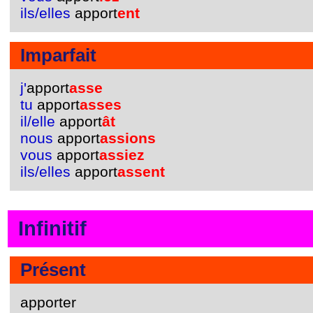
ils/elles
apport
ent
Imparfait
j'
apport
asse
tu
apport
asses
il/elle
apport
ât
nous
apport
assions
vous
apport
assiez
ils/elles
apport
assent
Infinitif
Présent
apporter