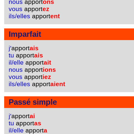
nous
apport
ons
vous
apport
ez
ils/elles
apport
ent
Imparfait
j'
apport
ais
tu
apport
ais
il/elle
apport
ait
nous
apport
ions
vous
apport
iez
ils/elles
apport
aient
Passé simple
j'
apport
ai
tu
apport
as
il/elle
apport
a