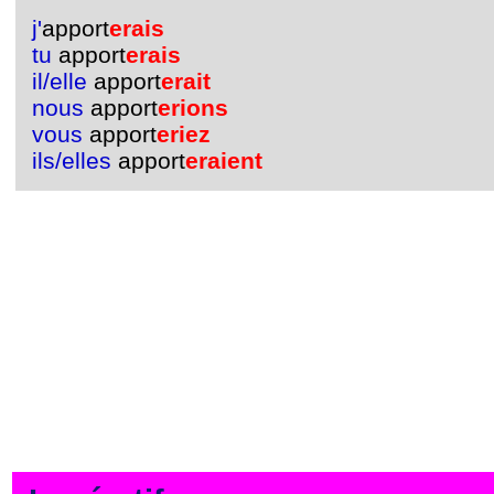
j'
apport
erais
tu
apport
erais
il/elle
apport
erait
nous
apport
erions
vous
apport
eriez
ils/elles
apport
eraient