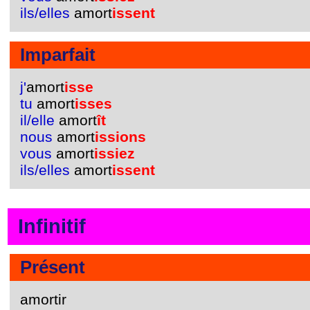
ils/elles
amort
issent
Imparfait
j'
amort
isse
tu
amort
isses
il/elle
amort
ît
nous
amort
issions
vous
amort
issiez
ils/elles
amort
issent
Infinitif
Présent
amortir