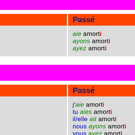
Passé
aie
amort
i
ayons
amort
i
ayez
amort
i
Passé
j'
aie
amort
i
tu
aies
amort
i
il/elle
ait
amort
i
nous
ayons
amort
i
vous
ayez
amort
i