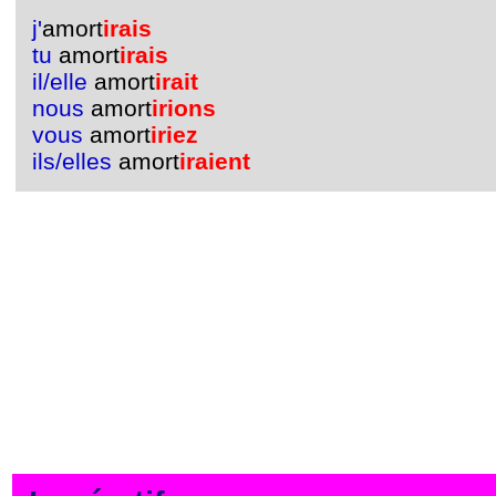
j'
amort
irais
tu
amort
irais
il/elle
amort
irait
nous
amort
irions
vous
amort
iriez
ils/elles
amort
iraient