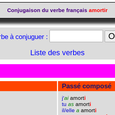
Conjugaison du verbe français
amortir
rbe à conjuguer :
Liste des verbes
Passé composé
j'
ai
amort
i
tu
as
amort
i
il/elle
a
amort
i