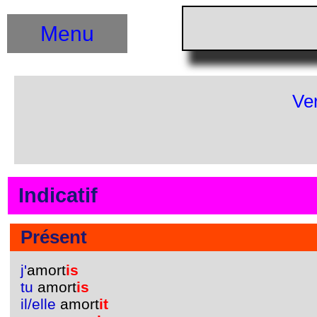
Menu
Ve
Indicatif
Présent
j'
amort
is
tu
amort
is
il/elle
amort
it