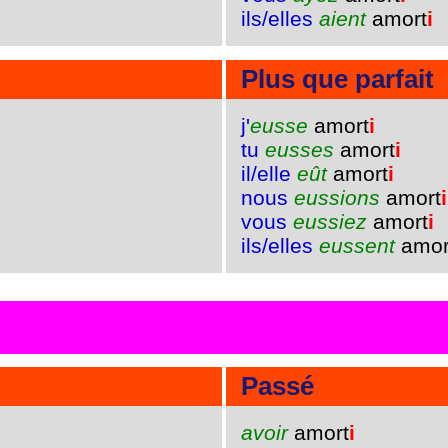
ils/elles
aient
amort
i
Plus que parfait
j'
eusse
amort
i
tu
eusses
amort
i
il/elle
eût
amort
i
nous
eussions
amort
i
vous
eussiez
amort
i
ils/elles
eussent
amor
Passé
avoir
amort
i