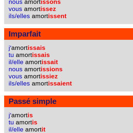
nous
amort
issons
vous
amort
issez
ils/elles
amort
issent
Imparfait
j'
amort
issais
tu
amort
issais
il/elle
amort
issait
nous
amort
issions
vous
amort
issiez
ils/elles
amort
issaient
Passé simple
j'
amort
is
tu
amort
is
il/elle
amort
it