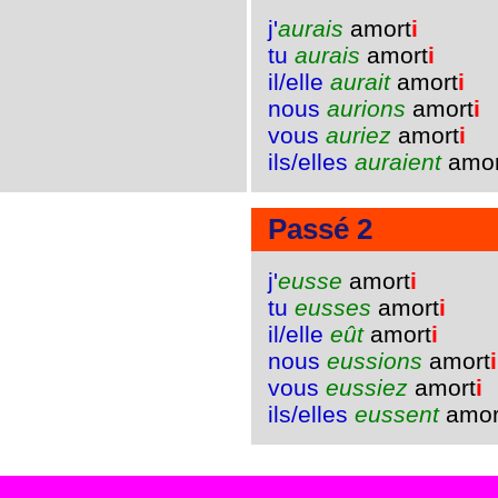
j'
aurais
amort
i
tu
aurais
amort
i
il/elle
aurait
amort
i
nous
aurions
amort
i
vous
auriez
amort
i
ils/elles
auraient
amor
Passé 2
j'
eusse
amort
i
tu
eusses
amort
i
il/elle
eût
amort
i
nous
eussions
amort
i
vous
eussiez
amort
i
ils/elles
eussent
amor