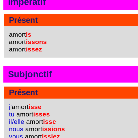
Impératif
Présent
amort
is
amort
issons
amort
issez
Subjonctif
Présent
j'
amort
isse
tu
amort
isses
il/elle
amort
isse
nous
amort
issions
vous
amort
issiez