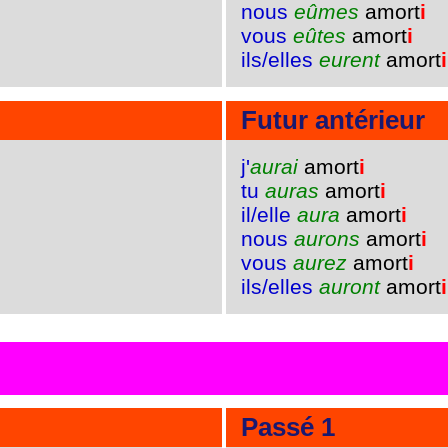
nous
eûmes
amort
i
vous
eûtes
amort
i
ils/elles
eurent
amort
i
Futur antérieur
j'
aurai
amort
i
tu
auras
amort
i
il/elle
aura
amort
i
nous
aurons
amort
i
vous
aurez
amort
i
ils/elles
auront
amort
i
Passé 1