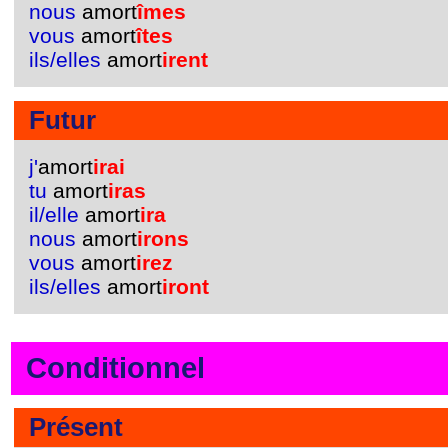
nous
amort
îmes
vous
amort
îtes
ils/elles
amort
irent
Futur
j'
amort
irai
tu
amort
iras
il/elle
amort
ira
nous
amort
irons
vous
amort
irez
ils/elles
amort
iront
Conditionnel
Présent