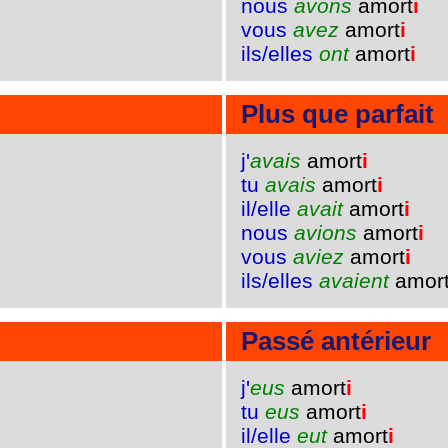
nous
avons
amort
i
vous
avez
amort
i
ils/elles
ont
amort
i
Plus que parfait
j'
avais
amort
i
tu
avais
amort
i
il/elle
avait
amort
i
nous
avions
amort
i
vous
aviez
amort
i
ils/elles
avaient
amor
Passé antérieur
j'
eus
amort
i
tu
eus
amort
i
il/elle
eut
amort
i