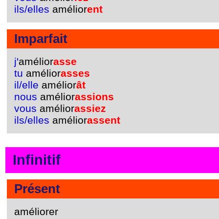
ils/elles
amélior
ent
Imparfait
j'
amélior
asse
tu
amélior
asses
il/elle
amélior
ât
nous
amélior
assions
vous
amélior
assiez
ils/elles
amélior
assent
Infinitif
Présent
améliorer