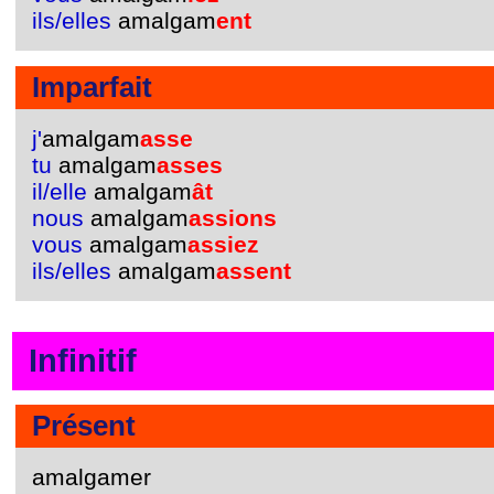
ils/elles
amalgam
ent
Imparfait
j'
amalgam
asse
tu
amalgam
asses
il/elle
amalgam
ât
nous
amalgam
assions
vous
amalgam
assiez
ils/elles
amalgam
assent
Infinitif
Présent
amalgamer