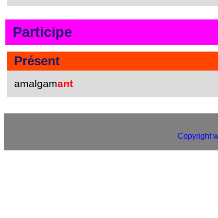
Participe
Présent
amalgam
ant
Copyright 