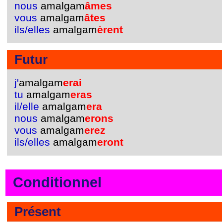
nous
amalgam
âmes
vous
amalgam
âtes
ils/elles
amalgam
èrent
Futur
j'
amalgam
erai
tu
amalgam
eras
il/elle
amalgam
era
nous
amalgam
erons
vous
amalgam
erez
ils/elles
amalgam
eront
Conditionnel
Présent