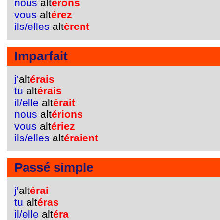
nous
alt
érons
vous
alt
érez
ils/elles
alt
èrent
Imparfait
j'
alt
érais
tu
alt
érais
il/elle
alt
érait
nous
alt
érions
vous
alt
ériez
ils/elles
alt
éraient
Passé simple
j'
alt
érai
tu
alt
éras
il/elle
alt
éra