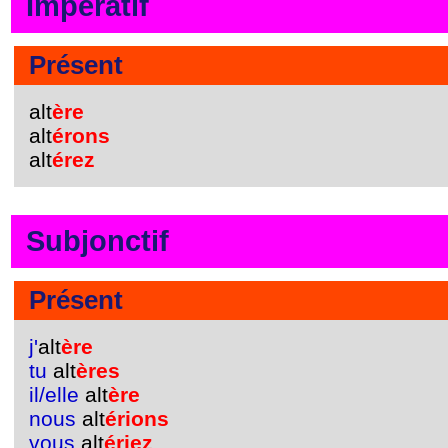
Impératif
Présent
alt
ère
alt
érons
alt
érez
Subjonctif
Présent
j'
alt
ère
tu
alt
ères
il/elle
alt
ère
nous
alt
érions
vous
alt
ériez