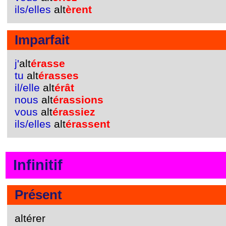
ils/elles
alt
èrent
Imparfait
j'
alt
érasse
tu
alt
érasses
il/elle
alt
érât
nous
alt
érassions
vous
alt
érassiez
ils/elles
alt
érassent
Infinitif
Présent
altérer