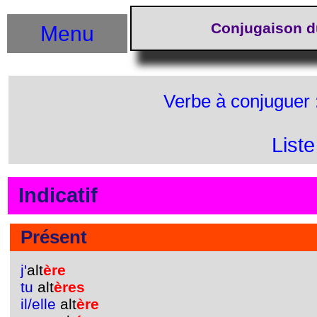
Conjugaison d
Menu
Verbe à conjuguer 
List
Indicatif
Présent
j'
alt
ère
tu
alt
ères
il/elle
alt
ère