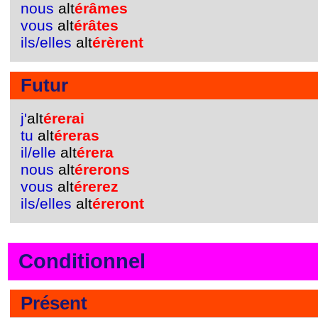
nous
alt
érâmes
vous
alt
érâtes
ils/elles
alt
érèrent
Futur
j'
alt
érerai
tu
alt
éreras
il/elle
alt
érera
nous
alt
érerons
vous
alt
érerez
ils/elles
alt
éreront
Conditionnel
Présent