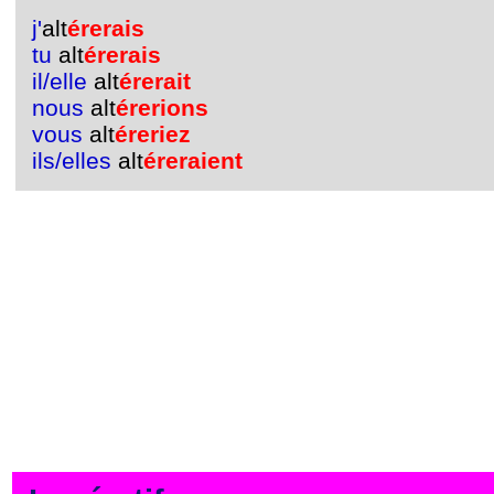
j'
alt
érerais
tu
alt
érerais
il/elle
alt
érerait
nous
alt
érerions
vous
alt
éreriez
ils/elles
alt
éreraient