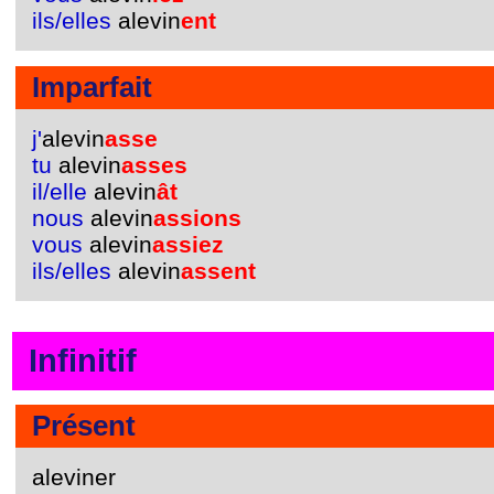
ils/elles
alevin
ent
Imparfait
j'
alevin
asse
tu
alevin
asses
il/elle
alevin
ât
nous
alevin
assions
vous
alevin
assiez
ils/elles
alevin
assent
Infinitif
Présent
aleviner