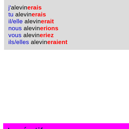
j'
alevin
erais
tu
alevin
erais
il/elle
alevin
erait
nous
alevin
erions
vous
alevin
eriez
ils/elles
alevin
eraient