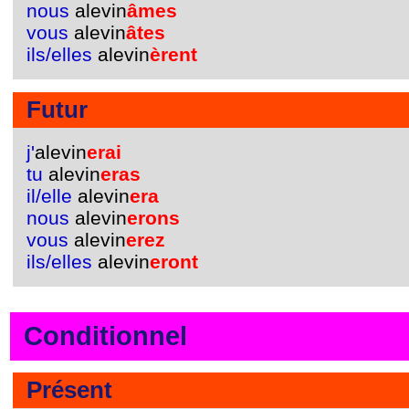
nous
alevin
âmes
vous
alevin
âtes
ils/elles
alevin
èrent
Futur
j'
alevin
erai
tu
alevin
eras
il/elle
alevin
era
nous
alevin
erons
vous
alevin
erez
ils/elles
alevin
eront
Conditionnel
Présent