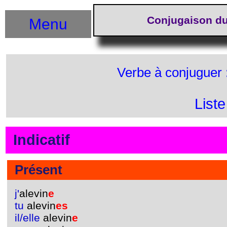
Conjugaison du
Menu
Verbe à conjuguer 
List
Indicatif
Présent
j'
alevin
e
tu
alevin
es
il/elle
alevin
e