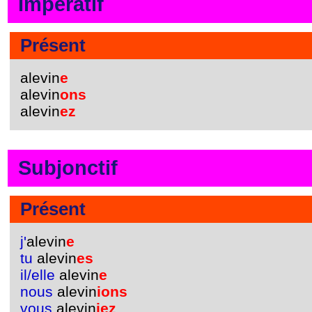
Impératif
Présent
alevin
e
alevin
ons
alevin
ez
Subjonctif
Présent
j'
alevin
e
tu
alevin
es
il/elle
alevin
e
nous
alevin
ions
vous
alevin
iez