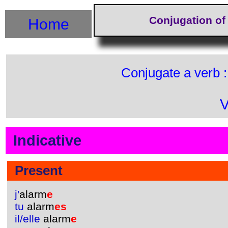
Conjugation of
Home
Conjugate a verb 
V
Indicative
Present
j'
alarm
e
tu
alarm
es
il/elle
alarm
e