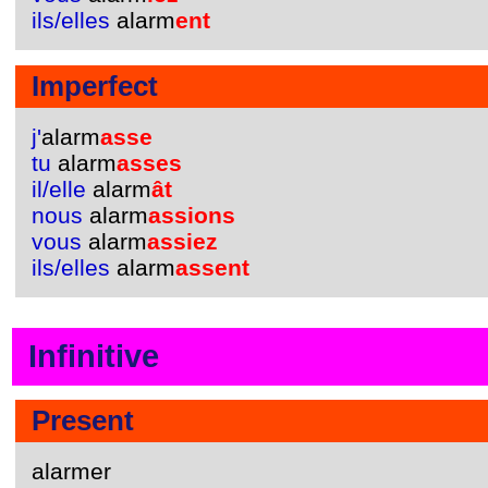
ils/elles
alarm
ent
Imperfect
j'
alarm
asse
tu
alarm
asses
il/elle
alarm
ât
nous
alarm
assions
vous
alarm
assiez
ils/elles
alarm
assent
Infinitive
Present
alarmer