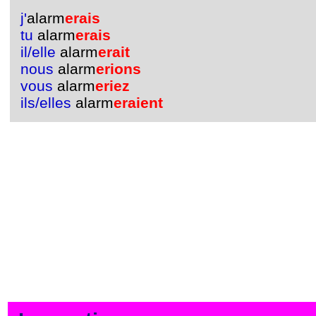
j'
alarm
erais
tu
alarm
erais
il/elle
alarm
erait
nous
alarm
erions
vous
alarm
eriez
ils/elles
alarm
eraient