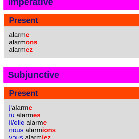
Imperative
Present
alarm
e
alarm
ons
alarm
ez
Subjunctive
Present
j'
alarm
e
tu
alarm
es
il/elle
alarm
e
nous
alarm
ions
vous
alarm
iez