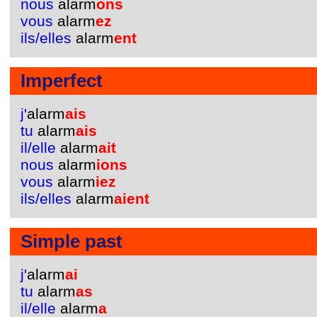
nous
alarm
ons
vous
alarm
ez
ils/elles
alarm
ent
Imperfect
j'
alarm
ais
tu
alarm
ais
il/elle
alarm
ait
nous
alarm
ions
vous
alarm
iez
ils/elles
alarm
aient
Simple past
j'
alarm
ai
tu
alarm
as
il/elle
alarm
a