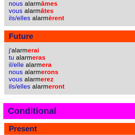
nous
alarm
âmes
vous
alarm
âtes
ils/elles
alarm
èrent
Future
j'
alarm
erai
tu
alarm
eras
il/elle
alarm
era
nous
alarm
erons
vous
alarm
erez
ils/elles
alarm
eront
Conditional
Present