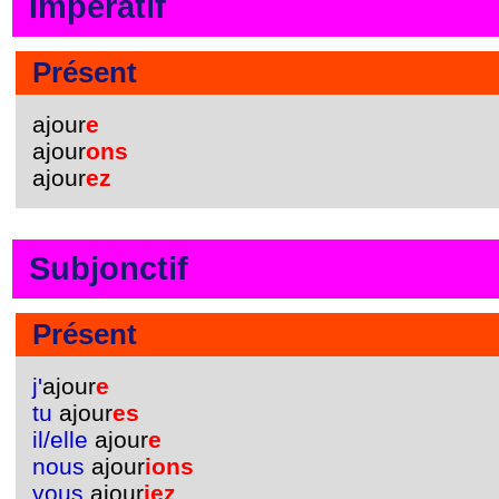
Impératif
Présent
ajour
e
ajour
ons
ajour
ez
Subjonctif
Présent
j'
ajour
e
tu
ajour
es
il/elle
ajour
e
nous
ajour
ions
vous
ajour
iez