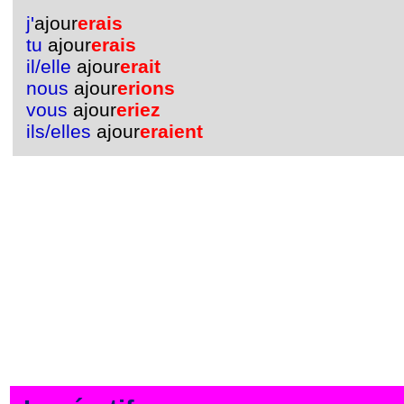
j'
ajour
erais
tu
ajour
erais
il/elle
ajour
erait
nous
ajour
erions
vous
ajour
eriez
ils/elles
ajour
eraient