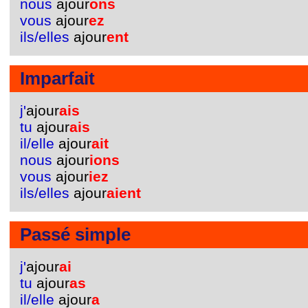
nous
ajour
ons
vous
ajour
ez
ils/elles
ajour
ent
Imparfait
j'
ajour
ais
tu
ajour
ais
il/elle
ajour
ait
nous
ajour
ions
vous
ajour
iez
ils/elles
ajour
aient
Passé simple
j'
ajour
ai
tu
ajour
as
il/elle
ajour
a