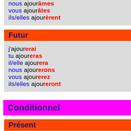
nous
ajour
âmes
vous
ajour
âtes
ils/elles
ajour
èrent
Futur
j'
ajour
erai
tu
ajour
eras
il/elle
ajour
era
nous
ajour
erons
vous
ajour
erez
ils/elles
ajour
eront
Conditionnel
Présent