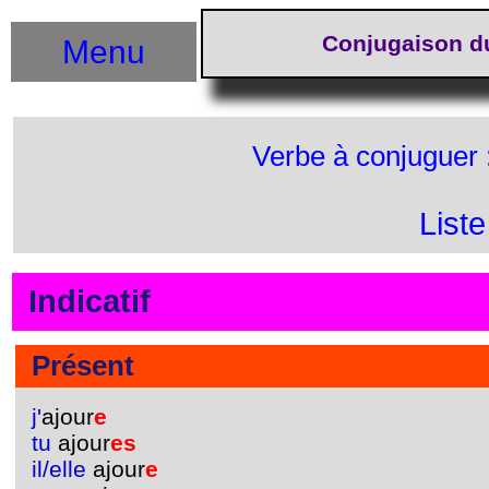
Conjugaison d
Menu
Verbe à conjuguer 
List
Indicatif
Présent
j'
ajour
e
tu
ajour
es
il/elle
ajour
e