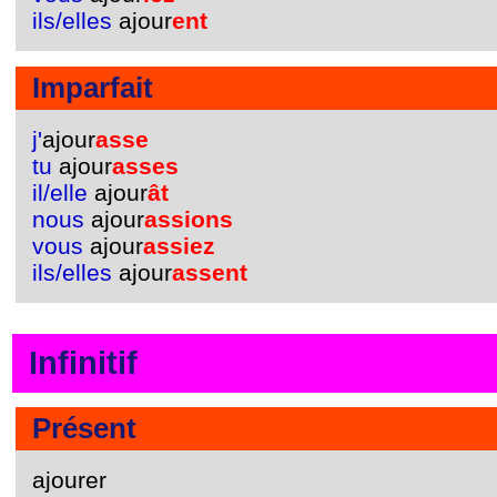
ils/elles
ajour
ent
Imparfait
j'
ajour
asse
tu
ajour
asses
il/elle
ajour
ât
nous
ajour
assions
vous
ajour
assiez
ils/elles
ajour
assent
Infinitif
Présent
ajourer