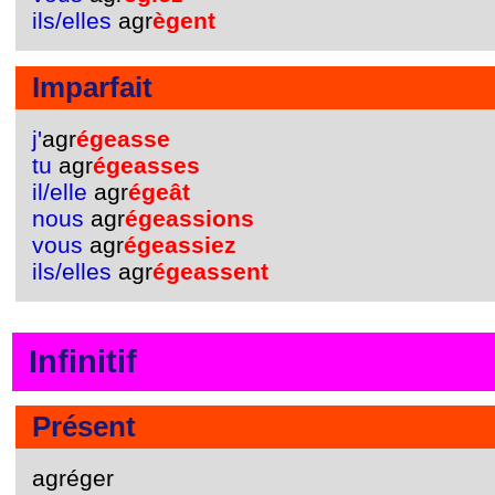
ils/elles
agr
ègent
Imparfait
j'
agr
égeasse
tu
agr
égeasses
il/elle
agr
égeât
nous
agr
égeassions
vous
agr
égeassiez
ils/elles
agr
égeassent
Infinitif
Présent
agréger