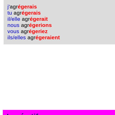
j'
agr
égerais
tu
agr
égerais
il/elle
agr
égerait
nous
agr
égerions
vous
agr
égeriez
ils/elles
agr
égeraient