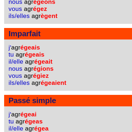
nous
agr
égeons
vous
agr
égez
ils/elles
agr
ègent
Imparfait
j'
agr
égeais
tu
agr
égeais
il/elle
agr
égeait
nous
agr
égions
vous
agr
égiez
ils/elles
agr
égeaient
Passé simple
j'
agr
égeai
tu
agr
égeas
il/elle
agr
égea