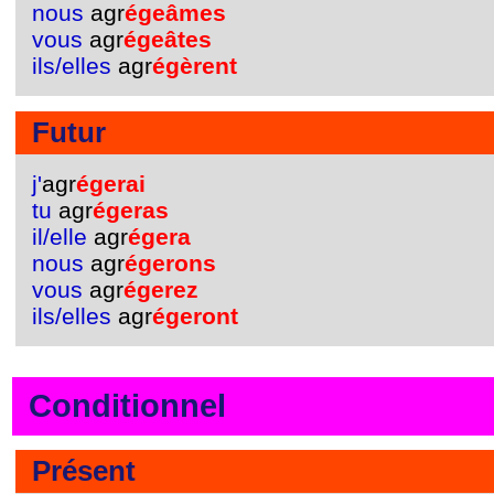
nous
agr
égeâmes
vous
agr
égeâtes
ils/elles
agr
égèrent
Futur
j'
agr
égerai
tu
agr
égeras
il/elle
agr
égera
nous
agr
égerons
vous
agr
égerez
ils/elles
agr
égeront
Conditionnel
Présent