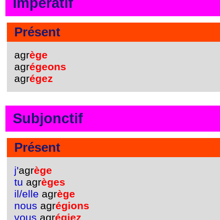
Impératif
Présent
agr
ège
agr
égeons
agr
égez
Subjonctif
Présent
j'
agr
ège
tu
agr
èges
il/elle
agr
ège
nous
agr
égions
vous
agr
égiez