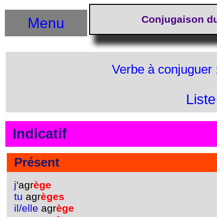
Conjugaison du
Menu
Verbe à conjuguer 
List
Indicatif
Présent
j'
agr
ège
tu
agr
èges
il/elle
agr
ège