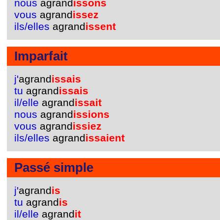
nous
agrand
issons
vous
agrand
issez
ils/elles
agrand
issent
Imparfait
j'
agrand
issais
tu
agrand
issais
il/elle
agrand
issait
nous
agrand
issions
vous
agrand
issiez
ils/elles
agrand
issaient
Passé simple
j'
agrand
is
tu
agrand
is
il/elle
agrand
it