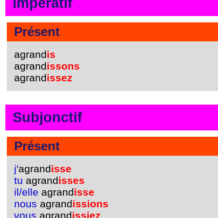
Impératif
Présent
agrand
is
agrand
issons
agrand
issez
Subjonctif
Présent
j'
agrand
isse
tu
agrand
isses
il/elle
agrand
isse
nous
agrand
issions
vous
agrand
issiez