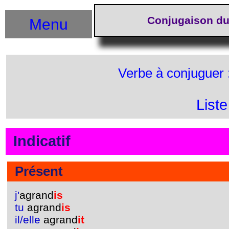
Conjugaison du
Menu
Verbe à conjuguer 
List
Indicatif
Présent
j'
agrand
is
tu
agrand
is
il/elle
agrand
it