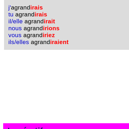
j'
agrand
irais
tu
agrand
irais
il/elle
agrand
irait
nous
agrand
irions
vous
agrand
iriez
ils/elles
agrand
iraient