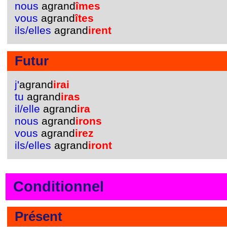
nous
agrand
îmes
vous
agrand
îtes
ils/elles
agrand
irent
Futur
j'
agrand
irai
tu
agrand
iras
il/elle
agrand
ira
nous
agrand
irons
vous
agrand
irez
ils/elles
agrand
iront
Conditionnel
Présent