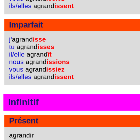
ils/elles
agrand
issent
Imparfait
j'
agrand
isse
tu
agrand
isses
il/elle
agrand
ît
nous
agrand
issions
vous
agrand
issiez
ils/elles
agrand
issent
Infinitif
Présent
agrandir